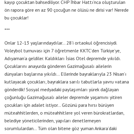
kayıp çocuktan bahsediliyor. CHP İhbar Hattı’nca oluşturulan
ön rapora göre en az 90 çocuğun ne ölüsü ne dirisi var! Nerede
bu çocuklar!
***
Onlar 12-13 yaşlarındaydılar… 28’i ortaokul öğrencisiydi.
Voleybol turnuvası için 7 öğretmenle KKTC’den Türkiye’ye,
Adıyaman’a geldiler. Kaldıkları İsias Otel depremde yıkıldı.
Çocuklarını anayurda gönderen Gazimağusalı ailelerin
dünyaları başlarına yıkıldı… Ellerinde bayraklarıyla 23 Nisan’ı
kutlayacak çocukları, bayraklara sarılı tabutlarla yavru vatana
gönderdik! Sosyal medyadaki paylaşımları yürek dağlayan
çoğunluğu Gazimağusalı aileler depremde yaşamını yitiren
çocukları için adalet istiyor… Gözünü para hırsı bürüyen
müteahhitlerden, o müteahhitlere yol veren bürokratlardan,
belediye yöneticilerinden, yapıları denetlemeyen
sorumlulardan… Tüm olan bitene göz yuman Ankara’daki