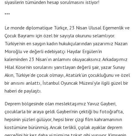
siyasilerin tümünden hesap sorulmasını istiyor!
***
Le monde diplomatique Türkçe, 23 Nisan Ulusal Egemenlik ve
Çocuk Bayramı için özel bir sayıyla okurunu selamlıyor.
Türkiye’nin en saygın kadın hukukçularından yazarımız Nazan
Moroğlu ve değerli edebiyatçı Haydar Ergülen’in
kaleminden 23 Nisan’ın anlamını okuyacaksınız. Arkadaşımız
Hilal Köse’nin sorularını yanıtlayan değerli şair, yazar Sunay
Akın, Türkiye’de çocuk olmayı, Atatürk’ün çocukluğunu ve özel
bir anısını anlattı, İstanbul Oyuncak Müzesi’yle ilgili güzel bir
haberi de paylaştı.
Deprem bölgesinde olan meslektaşımız Yavuz Gayberi,
çocuklarla bir araya geldi. Gayberi’nin çektiği bu fotoğrafta,
hepsinin yüzleri gülüyor, hepsi birer çizgi film kahramanının
kostümüne bürünmüş. Ancak terlikli, çıplak ayaklar deprem
gerçeğini bir kez daha yüzümüze tokat gibi vuruyor. Kimsenin