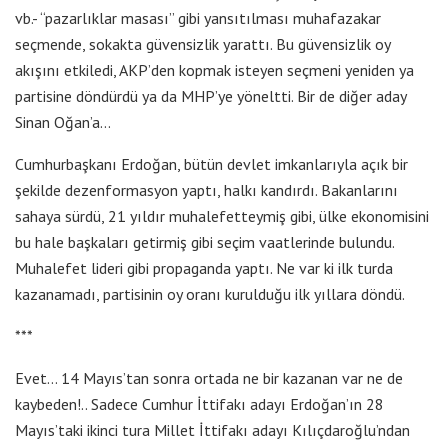
vb.- “pazarlıklar masası” gibi yansıtılması muhafazakar
seçmende, sokakta güvensizlik yarattı. Bu güvensizlik oy
akışını etkiledi, AKP’den kopmak isteyen seçmeni yeniden ya
partisine döndürdü ya da MHP’ye yöneltti. Bir de diğer aday
Sinan Oğan’a…
Cumhurbaşkanı Erdoğan, bütün devlet imkanlarıyla açık bir
şekilde dezenformasyon yaptı, halkı kandırdı. Bakanlarını
sahaya sürdü, 21 yıldır muhalefetteymiş gibi, ülke ekonomisini
bu hale başkaları getirmiş gibi seçim vaatlerinde bulundu.
Muhalefet lideri gibi propaganda yaptı. Ne var ki ilk turda
kazanamadı, partisinin oy oranı kurulduğu ilk yıllara döndü.
***
Evet… 14 Mayıs’tan sonra ortada ne bir kazanan var ne de
kaybeden!.. Sadece Cumhur İttifakı adayı Erdoğan’ın 28
Mayıs’taki ikinci tura Millet İttifakı adayı Kılıçdaroğlu’ndan