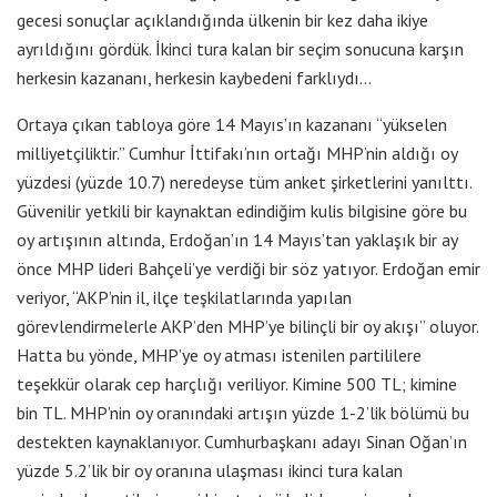
gecesi sonuçlar açıklandığında ülkenin bir kez daha ikiye
ayrıldığını gördük. İkinci tura kalan bir seçim sonucuna karşın
herkesin kazananı, herkesin kaybedeni farklıydı…
Ortaya çıkan tabloya göre 14 Mayıs’ın kazananı “yükselen
milliyetçiliktir.” Cumhur İttifakı’nın ortağı MHP’nin aldığı oy
yüzdesi (yüzde 10.7) neredeyse tüm anket şirketlerini yanılttı.
Güvenilir yetkili bir kaynaktan edindiğim kulis bilgisine göre bu
oy artışının altında, Erdoğan’ın 14 Mayıs’tan yaklaşık bir ay
önce MHP lideri Bahçeli’ye verdiği bir söz yatıyor. Erdoğan emir
veriyor, “AKP’nin il, ilçe teşkilatlarında yapılan
görevlendirmelerle AKP’den MHP’ye bilinçli bir oy akışı” oluyor.
Hatta bu yönde, MHP’ye oy atması istenilen partililere
teşekkür olarak cep harçlığı veriliyor. Kimine 500 TL; kimine
bin TL. MHP’nin oy oranındaki artışın yüzde 1-2’lik bölümü bu
destekten kaynaklanıyor. Cumhurbaşkanı adayı Sinan Oğan’ın
yüzde 5.2’lik bir oy oranına ulaşması ikinci tura kalan