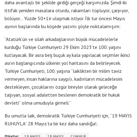
daha avantajlı bir şekilde girdiği gerçeği karşımızda. Şimdi iki
ittifak yeniden masalara oturdu, rakamları topluyor, çarpıyor,
bölüyor… Yüzde 50+1’e ulaşmak istiyor. İlk tur öncesi Mayıs
ayının başlarında bu köşede yazımı şöyle noktalamışım:
“Atatürk’ün ve silah arkadaşlarının büyük mücadelelerle
kurduğu Türkiye Cumhuriyeti 29 Ekim 2023’te 100. yaşını
kutlayacak. Bir asra beş buçuk ay kala yapılacak seçimler ikinci
asrın başlangıcında ülkenin yol haritasını da belirleyecek.
Türkiye Cumhuriyeti, 100. yaşına “laiklikten bir milim taviz
vermeyen, insan haklarına saygılı, kadınların mücadelesini
destekleyen, çocuklarını özgür bireyler olarak geleceğe
taşıyan, sosyal adaletten beslenen demokratik bir hukuk
devleti” olma umuduyla girmeli.”
Bu umutla laik, demokratik Türkiye Cumhuriyeti için, “19 MAYIS
RUHUYLA” 28 Mayıs’ta bir kez daha sandığa!..
Etiketler:
19 MAYIS
28 MAYIS
CUMHUR