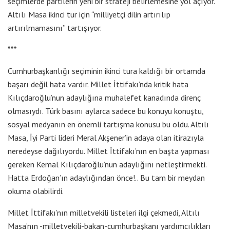
seçimlerde partilerin yeni bir strateji belirlemesine yol açıyor.
Altılı Masa ikinci tur için “milliyetçi dilin artırılıp
artırılmamasını” tartışıyor.
***
Cumhurbaşkanlığı seçiminin ikinci tura kaldığı bir ortamda
başarı değil hata vardır. Millet İttifakı’nda kritik hata
Kılıçdaroğlu’nun adaylığına muhalefet kanadında direnç
olmasıydı. Türk basını aylarca sadece bu konuyu konuştu,
sosyal medyanın en önemli tartışma konusu bu oldu. Altılı
Masa, İyi Parti lideri Meral Akşener’in adaya olan itirazıyla
neredeyse dağılıyordu. Millet İttifakı’nın en başta yapması
gereken Kemal Kılıçdaroğlu’nun adaylığını netleştirmekti.
Hatta Erdoğan’ın adaylığından önce!.. Bu tam bir meydan
okuma olabilirdi.
Millet İttifakı’nın milletvekili listeleri ilgi çekmedi, Altılı
Masa’nın -milletvekili-bakan-cumhurbaşkanı yardımcılıkları