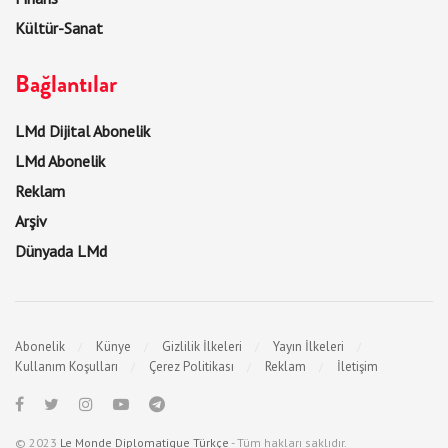
Kültür-Sanat
Bağlantılar
LMd Dijital Abonelik
LMd Abonelik
Reklam
Arşiv
Dünyada LMd
Abonelik
Künye
Gizlilik İlkeleri
Yayın İlkeleri
Kullanım Koşulları
Çerez Politikası
Reklam
İletişim
© 2023
Le Monde Diplomatique Türkçe
- Tüm hakları saklıdır.