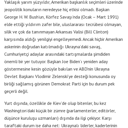
Yaklaşık yarım yüzyıldır, Amerikan başkanlık seçimleri üzerinde
jeopolitik konuların neredeyse hiç etkisi olmadı. Başkan
George H. W. Bush’un, Körfez Savaşı’nda (Ocak – Mart 1991)
elde ettiği yıldırım zafer bile, uluslararası tecrübesi olmayan,
silik ve çok da tanınmayan Arkansas Valisi (Bill Clinton)
karşısında aldığı yenilgiyi engelleyemedi. Ancak hiçbir Amerikan
askerinin doğrudan katılmadığı Ukrayna’daki savaş,
Cumhuriyetçi adaylar arasındaki tartışmalarda şimdiden
önemli bir yer tutuyor. Başkan Joe Biden’ı yeniden aday
göstermesine kesin gözüyle bakılan ve ABD’nin Ukrayna
Devlet Başkanı Vlodimir Zelenski’ye desteği konusunda oy
birliği sağlamış görünen Demokrat Parti için bu durum pek
geçerli değil.
Yurt dışında, özellikle de Kiev’de olup bitenler, bu kez
Washington’daki küçük bir zümre (parlamenterler, editörler,
düşünce kuruluşu uzmanları) dışında da ilgi çekiyor. Karşı
taraftaki durum ise daha net: Ukraynalı liderler, kaderlerinin