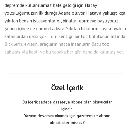
depremde kullanılamaz hale geldiği için Hatay
yolculuğumuzun ilk durağı Adana oluyor. Hatay’a yaklaştıkça
yıkılan benzin istasyonlarını, binaları görmeye başlıyoruz.
Şehrin içinde de durum farksız. Yıkılan binaların sayısı ayakta
kalanlardan daha çok. Tüm kent gri bir toz bulutunun altında.
Bitkilerin, evlerin, araçların hatta insanların üstü toz
tabakasıyla kaplı ve bu tabaka her gün daha da kalınlaşıyor.
Özel İçerik
Bu içerik sadece gazeteye abone olan okuyucular
içindir.
Yazının devamını okumak için gazetemize abone
olmak ister misiniz?