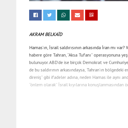
AKRAM BELKAÏD
Hamas’ın, İsrail saldırısının arkasında İran mı var
habere göre Tahran, “Aksa Tufanı” operasyonuna yeşil
bulunuyor. ABD’de ise birçok Demokrat ve Cumhuriyet
de bu saldırının arkasındaysa, Tahran’ın bölgedeki en 
direniş” gibi ifadeler adına, neden Hamas ile aynı 
“önlem olarak” İsrail kıyılarına konuşlanmasından ö