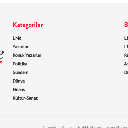
Kategoriler
B
LMd
LM
Yazarlar
L
Konuk Yazarlar
R
Politika
Ar
Gündem
D
Dünya
Finans
Kültür-Sanat
Abonelik
Künye
Gizlilik İlkeleri
Yayın İlkeleri