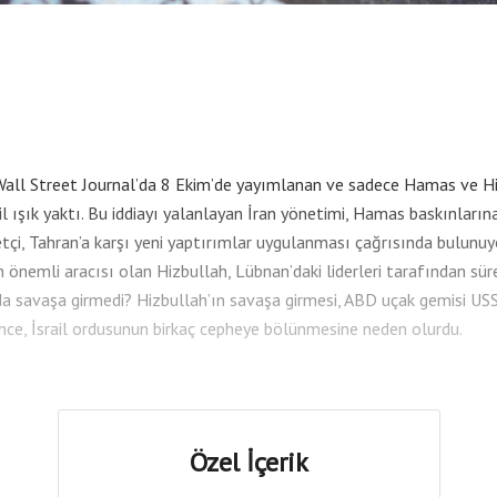
? Wall Street Journal’da 8 Ekim’de yayımlanan ve sadece Hamas ve H
 ışık yaktı. Bu iddiayı yalanlayan İran yönetimi, Hamas baskınların
çi, Tahran’a karşı yeni yaptırımlar uygulanması çağrısında bulunuyo
önemli aracısı olan Hizbullah, Lübnan’daki liderleri tarafından sürekli
anda savaşa girmedi? Hizbullah’ın savaşa girmesi, ABD uçak gemisi 
nce, İsrail ordusunun birkaç cepheye bölünmesine neden olurdu.
Özel İçerik