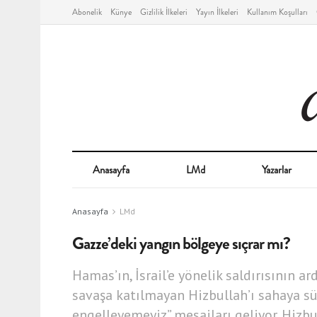
Abonelik
Künye
Gizlilik İlkeleri
Yayın İlkeleri
Kullanım Koşulları
Anasayfa
LMd
Yazarlar
Anasayfa
LMd
Gazze’deki yangın bölgeye sıçrar mı?
Hamas’ın, İsrail’e yönelik saldırısının a
savaşa katılmayan Hizbullah’ı sahaya sü
engelleyemeyiz” mesajları geliyor. Hizbu