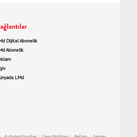
ağlantılar
d Dijital Abonelik
Md Abonelik
eklam
şiv
ünyada LMd
Kullanım Koşulları
Çerez Politikası
Reklam
İletişim