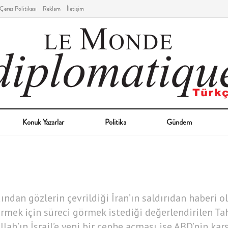
Çerez Politikası
Reklam
İletişim
Konuk Yazarlar
Politika
Gündem
rdından gözlerin çevrildiği İran’ın saldırıdan haberi 
rmek için süreci görmek istediği değerlendirilen Ta
llah’ın İsrail’e yeni bir cephe açması ise ABD’nin ka