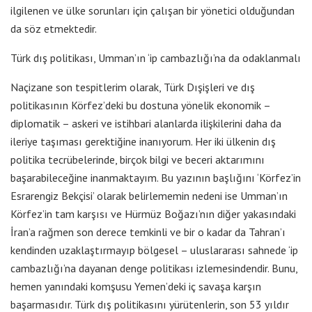
ilgilenen ve ülke sorunları için çalışan bir yönetici olduğundan
da söz etmektedir.
Türk dış politikası, Umman’ın ‘ip cambazlığı’na da odaklanmalı
Naçizane son tespitlerim olarak, Türk Dışişleri ve dış
politikasının Körfez’deki bu dostuna yönelik ekonomik –
diplomatik – askeri ve istihbari alanlarda ilişkilerini daha da
ileriye taşıması gerektiğine inanıyorum. Her iki ülkenin dış
politika tecrübelerinde, birçok bilgi ve beceri aktarımını
başarabileceğine inanmaktayım. Bu yazının başlığını ‘Körfez’in
Esrarengiz Bekçisi’ olarak belirlememin nedeni ise Umman’ın
Körfez’in tam karşısı ve Hürmüz Boğazı’nın diğer yakasındaki
İran’a rağmen son derece temkinli ve bir o kadar da Tahran’ı
kendinden uzaklaştırmayıp bölgesel – uluslararası sahnede ‘ip
cambazlığı’na dayanan denge politikası izlemesindendir. Bunu,
hemen yanındaki komşusu Yemen’deki iç savaşa karşın
başarmasıdır. Türk dış politikasını yürütenlerin, son 53 yıldır