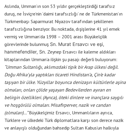
Aslında, Umman’ın son 53 yıldır gerçekleştirdiği tarafsız
duruş, ne İsviçre’nin ‘daimi tarafsızlığı’ ne de Türkmenistan’ın
Türkmenbaşı Saparmurat Niyazov tarafından şekillenen
tarafsızlığına benziyor. Bu noktada, dışişlerine 41 yıl emek
vermiş ve Umman’da 1998 – 2001 arası Büyükelçilik
görevlerinde bulunmuş
Sn. Murat Ersavcı ve eşi,
hanımefendiler, Sn.
Zeynep Ersavcı ile kaleme aldıkları
kitaplarından Umman’a ilişkin şu pasajı değerli buluyorum:
“Umman Sultanlığı, aklımızdaki tipik bir Arap ülkesi değil.
Doğu Afrika’yla yaptıkları ticareti Hindistan’a, Çin’e kadar
taşıyan bir ülke. Yüzyıllar boyunca denizaşırı kültürlerle aşina
olmaları, onları çölde yaşayan Bedevilerden ayıran en
belirgin özellikleri. (Ayrıca), öteki dinlere ve inançlara saygılı
ve hoşgörülü olmaları. Misafirperver, nazik ve candan
(olmaları)…”
Büyükelçimiz Ersavcı, Ummanlıların ayrıca,
Türklere ve ülkedeki Türk diplomatlara karşı son derece nazik
ve anlayışlı olduğundan bahsedip Sultan Kabus’un halkıyla