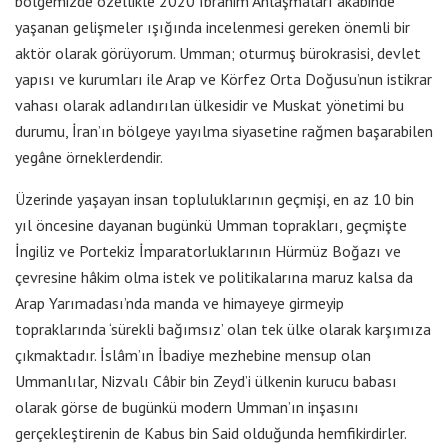
bölgemizde özellikle 2020 İbrahim Anlaşmaları akabinde
yaşanan gelişmeler ışığında incelenmesi gereken önemli bir
aktör olarak görüyorum. Umman; oturmuş bürokrasisi, devlet
yapısı ve kurumları ile Arap ve Körfez Orta Doğusu’nun istikrar
vahası olarak adlandırılan ülkesidir ve Muskat yönetimi bu
durumu, İran’ın bölgeye yayılma siyasetine rağmen başarabilen
yegâne örneklerdendir.
Üzerinde yaşayan insan topluluklarının geçmişi, en az 10 bin
yıl öncesine dayanan bugünkü Umman toprakları, geçmişte
İngiliz ve Portekiz İmparatorluklarının Hürmüz Boğazı ve
çevresine hâkim olma istek ve politikalarına maruz kalsa da
Arap Yarımadası’nda manda ve himayeye girmeyip
topraklarında ‘sürekli bağımsız’ olan tek ülke olarak karşımıza
çıkmaktadır. İslâm’ın İbadiye mezhebine mensup olan
Ummanlılar, Nizvalı Câbir bin Zeyd’i ülkenin kurucu babası
olarak görse de bugünkü modern Umman’ın inşasını
gerçekleştirenin de Kabus bin Said olduğunda hemfikirdirler.