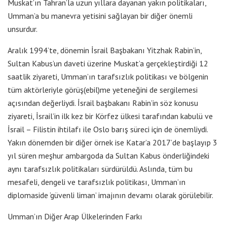
Muskat’ın Tahran’la uzun yıllara dayanan yakın politikaları,
Umman’a bu manevra yetisini sağlayan bir diğer önemli
unsurdur.
Aralık 1994’te, dönemin İsrail Başbakanı Yitzhak Rabin’in,
Sultan Kabus’un daveti üzerine Muskat’a gerçekleştirdiği 12
saatlik ziyareti, Umman’ın tarafsızlık politikası ve bölgenin
tüm aktörleriyle görüş(ebil)me yeteneğini de sergilemesi
açısından değerliydi. İsrail başbakanı Rabin’in söz konusu
ziyareti, İsrail’in ilk kez bir Körfez ülkesi tarafından kabulü ve
İsrail – Filistin ihtilafı ile Oslo barış süreci için de önemliydi.
Yakın dönemden bir diğer örnek ise Katar’a 2017’de başlayıp 3
yıl süren meşhur ambargoda da Sultan Kabus önderliğindeki
aynı tarafsızlık politikaları sürdürüldü. Aslında, tüm bu
mesafeli, dengeli ve tarafsızlık politikası, Umman’ın
diplomaside ‘güvenli liman’ imajının devamı olarak görülebilir.
Umman’ın Diğer Arap Ülkelerinden Farkı