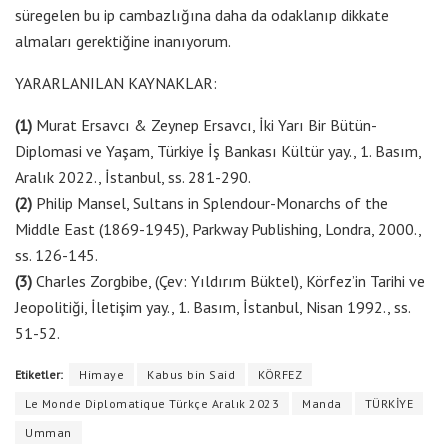
süregelen bu ip cambazlığına daha da odaklanıp dikkate
almaları gerektiğine inanıyorum.
YARARLANILAN KAYNAKLAR:
(1)
Murat Ersavcı & Zeynep Ersavcı, İki Yarı Bir Bütün-
Diplomasi ve Yaşam, Türkiye İş Bankası Kültür yay., 1. Basım,
Aralık 2022., İstanbul, ss. 281-290.
(2)
Philip Mansel, Sultans in Splendour-Monarchs of the
Middle East (1869-1945), Parkway Publishing, Londra, 2000.,
ss. 126-145.
(3)
Charles Zorgbibe, (Çev: Yıldırım Büktel), Körfez’in Tarihi ve
Jeopolitiği, İletişim yay., 1. Basım, İstanbul, Nisan 1992., ss.
51-52.
Etiketler:
Himaye
Kabus bin Said
KÖRFEZ
Le Monde Diplomatique Türkçe Aralık 2023
Manda
TÜRKİYE
Umman