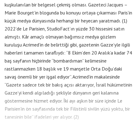
kuşkulanılan bir belgesel çekmiş olması. Gazeteci Jacques –
Marie Bourget’in blogunda bu konuyu ortaya çıkarması Paris’in
küçük medya dünyasında herhangi bir heyecan yaratmadı. (1)
2022’de Le Parisien, StudioFact’ın yüzde 30 hissesini satın
almıştı. Kâr amaçlı olmayan bağımsız medya gözlem
kuruluşu Acrimed’in de belirttiği gibi, gazetenin Gazze’yle ilgili
haberleri tamamen taraflıydı: “8 Ekim’den 20 Aralık’a kadar 74
baş sayfanın hiçbirinde “bombardıman” kelimesine
rastlanmazken 18 başlık ve 19 manşetle Orta Doğu’daki
savaş önemli bir yer işgal ediyor”. Acrimed’in makalesinde
“Gazete sadece tek bir bakış açısı aktarıyor, İsrail hükümetinin
Gazze’yi kendi algıladığı şekliyle dünyanın geri kalanına
göstermesine hizmet ediyor. İki ayı aşkın bir süre içinde Le
Parisien’in ön sayfasında tek bir Filistinli sivilin yüzü yoktu, bir
tanesinin bile” ifadeleri yer alıyor. (2)