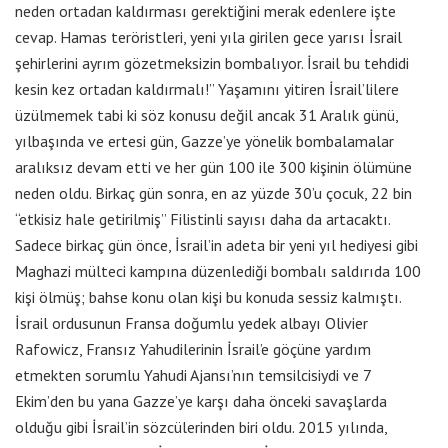
neden ortadan kaldırması gerektiğini merak edenlere işte
cevap. Hamas teröristleri, yeni yıla girilen gece yarısı İsrail
şehirlerini ayrım gözetmeksizin bombalıyor. İsrail bu tehdidi
kesin kez ortadan kaldırmalı!” Yaşamını yitiren İsrail’lilere
üzülmemek tabi ki söz konusu değil ancak 31 Aralık günü,
yılbaşında ve ertesi gün, Gazze’ye yönelik bombalamalar
aralıksız devam etti ve her gün 100 ile 300 kişinin ölümüne
neden oldu. Birkaç gün sonra, en az yüzde 30’u çocuk, 22 bin
“etkisiz hale getirilmiş” Filistinli sayısı daha da artacaktı.
Sadece birkaç gün önce, İsrail’in adeta bir yeni yıl hediyesi gibi
Maghazi mülteci kampına düzenlediği bombalı saldırıda 100
kişi ölmüş; bahse konu olan kişi bu konuda sessiz kalmıştı.
İsrail ordusunun Fransa doğumlu yedek albayı Olivier
Rafowicz, Fransız Yahudilerinin İsrail’e göçüne yardım
etmekten sorumlu Yahudi Ajansı’nın temsilcisiydi ve 7
Ekim’den bu yana Gazze’ye karşı daha önceki savaşlarda
olduğu gibi İsrail’in sözcülerinden biri oldu. 2015 yılında,