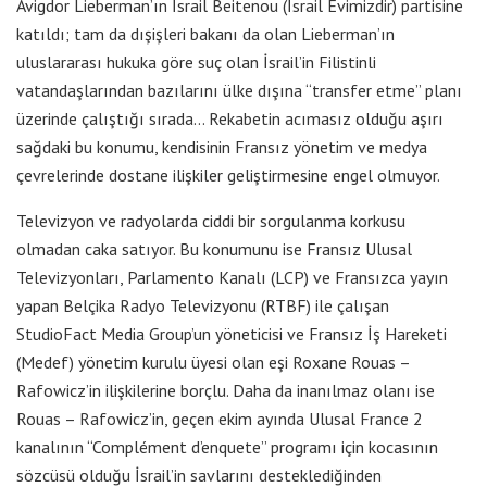
Avigdor Lieberman’ın İsrail Beitenou (İsrail Evimizdir) partisine
katıldı; tam da dışişleri bakanı da olan Lieberman’ın
uluslararası hukuka göre suç olan İsrail’in Filistinli
vatandaşlarından bazılarını ülke dışına “transfer etme” planı
üzerinde çalıştığı sırada… Rekabetin acımasız olduğu aşırı
sağdaki bu konumu, kendisinin Fransız yönetim ve medya
çevrelerinde dostane ilişkiler geliştirmesine engel olmuyor.
Televizyon ve radyolarda ciddi bir sorgulanma korkusu
olmadan caka satıyor. Bu konumunu ise Fransız Ulusal
Televizyonları, Parlamento Kanalı (LCP) ve Fransızca yayın
yapan Belçika Radyo Televizyonu (RTBF) ile çalışan
StudioFact Media Group’un yöneticisi ve Fransız İş Hareketi
(Medef) yönetim kurulu üyesi olan eşi Roxane Rouas –
Rafowicz’in ilişkilerine borçlu. Daha da inanılmaz olanı ise
Rouas – Rafowicz’in, geçen ekim ayında Ulusal France 2
kanalının “Complément d’enquete” programı için kocasının
sözcüsü olduğu İsrail’in savlarını desteklediğinden