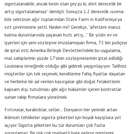
sigortalanabilir, ancak kesin olan şey şu ki, dört derecelik bir
artış sigortalanamaz” demişti. Sonuçta 1.2 derecelik ısınma
bile sektörün ağır toplarından State Farm’ın Kaliforniya’ya
sırt çevirmesine yetti. Neden mi? Gerekçe, “afetlere maruz
kalma durumlarında yaşanan hızlı artış…” Bir yıldır ev ve
işyerleri için yeni sözleşme imzalamayan firma, 72 bin poliçeyi
de iptal etti. Amerika Birleşik Devletleri’ndeki bu uygulama,
mal sahiplerinin yüzde 17’sinin sözleşmelerinin iptal edildiği
Louisiana örneğinde olduğu gibi giderek yaygınlaşıyor. Talihsiz
müşteriler için tek seçenek, kendilerine fahiş fiyatlar dayatan
ve herbirine bir ad verilen kasırgalar gibi doğal felaketlerin
kapsam dışı tutulması gibi ağır hükümler içeren kontratlar
sunan rakip firmalara yönelmek.
Fırtınalar, kuraklıklar, seller… Dünyanın her yerinde artan
iklimsel tehlikeler sigorta şirketleri için büyük kayıplara yol
açıyor. Sigorta şirketleri bu tür durumları çok fazla
sorgulamaz. Bir risk çok maliyetli hale gelirse primlerini