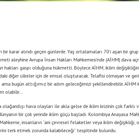
ir karar alındı geçen günlerde. Yaş ortalamaları 70’i aşan bir grup k
kümeti aleyhine Avrupa İnsan Hakları Mahkemesi’nde (AİHM) dava açmı
akları gaspı olduğuna hükmetti. Böylece AİHM, iklim değişikliğinin e
a’daki diğer ülkeler için de emsal oluşturacak. Telafisi olmayan ve 
i ama bugün attığımız bir adım geleceğimizi şekillendirebilir. AİHM 
m olabilir…
ağandışı hava olayları ile akla gelse de iklim krizinin çok farklı 
, dünyanın bir çok yerinde iklim göçü başladı. Kolombiya Anayasa Mah
Mahkeme, insanların “ani çevresel felaketler veya iklim değişikliği
rini terk etmek zorunda kalabileceği” tespitinde bulundu.