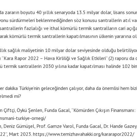
a zararın boyutu 40 yıllık senaryoda 13.5 milyar dolar, lisans son
syonu sürdürmeleri beklenmediğinden söz konusu santrallerin atıl va
trallerin fazlalığı ve ithal kömürlü termik santralların cari açı
ak kömürlü termik santrallerin kapatılmasının ülkenin yararına ola
k sağlık maliyetinin 10 milyar dolar seviyesinde olduğu belirtiliyor. 
Kara Rapor 2022 – Hava Kirliliği ve Sağlık Etkileri” (2) raporu da d
ü termik santrallerin 2030 yılına kadar kapatılması halinde 102 bin
her dakika Türkiye’nin geleceğinden çalıyor, daha da önemlisi hem bi
gelmedi mi?
m Çiftçi, Öykü Şenlen, Funda Gacal, “Kömürden Çıkışın Finansmanı: 
ansmani-turkiye-ornegi/
, Deniz Gümüşel, Prof. Gamze Varol, Funda Gacal, Dr. Hande Gazey, D
2022”, Mart 2023. https://www.temizhavahakki.org/kararapor2022/