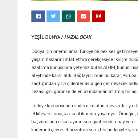
YEŞİL DÜNYA /
HAZAL OCAK
Dünya için önemli ama Türkiye’de pek ses getirmeyen b
yaşam haklarını ihlal ettiği gerekçesiyle İsviçre hü
azaltma konusunda yetersiz bulan AİHM, bunun insan h
aleyhinde karar aldı. Bağlayıcı olan bu karar, Avrup
sağlığından yitip gidenler asla geri gelmeyecek belk
cezası gibi görünse de en azındandan atılmış bir adı
Türkiye kamuoyunda sadece kısalan mevsimler ya da ol
etkileyen sonuçları an itibarıyla yaşanıyor. Örneğin
başvurusuna nisan ayının son günlerinde onay verdi. 
kademeli çevresel bozulma süreçleri nedeniyle yerle