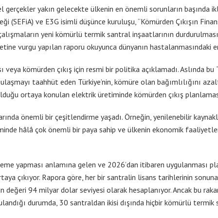
el gerçekler yakın gelecekte ülkenin en önemli sorunların başında ikl
eği (SEFiA) ve E3G isimli düşünce kuruluşu, “Kömürden Çıkışın Finans
l çalışmaların yeni kömürlü termik santral inşaatlarının durdurulma
iliyetine vurgu yapılan raporu okuyunca dünyanın hastalanmasındaki en
eya kömürden çıkış için resmi bir politika açıklamadı. Aslında bu Tür
 ulaşmayı taahhüt eden Türkiye’nin, kömüre olan bağımlılığını azal
ef olduğu ortaya konulan elektrik üretiminde kömürden çıkış planlam
arında önemli bir çeşitlendirme yaşadı. Örneğin, yenilenebilir kayna
teminde hâlâ çok önemli bir paya sahip ve ülkenin ekonomik faaliyetle
 ödeme yapması anlamına gelen ve 2026’dan itibaren uygulanması p
rtaya çıkıyor. Rapora göre, her bir santralin lisans tarihlerinin sonu
ın değeri 94 milyar dolar seviyesi olarak hesaplanıyor. Ancak bu rak
gulandığı durumda, 30 santraldan ikisi dışında hiçbir kömürlü termik