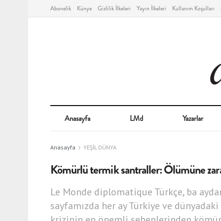
Abonelik
Künye
Gizlilik İlkeleri
Yayın İlkeleri
Kullanım Koşulları
Anasayfa
LMd
Yazarlar
Anasayfa
YEŞİL DÜNYA
Kömürlü termik santraller: Ölümüne zar
Le Monde diplomatique Türkçe, ba aydan 
sayfamızda her ay Türkiye ve dünyadaki ç
krizinin en önemli sebeplerinden kömürl