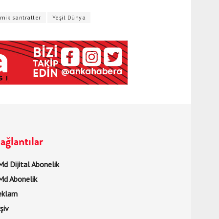
mik santraller
Yeşil Dünya
ağlantılar
d Dijital Abonelik
Md Abonelik
eklam
şiv