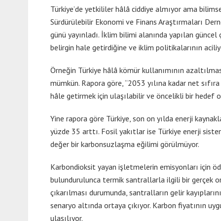
Türkiye’de yetkililer hâlâ ciddiye almıyor ama bilims
Sürdürülebilir Ekonomi ve Finans Araştırmaları Dern
günü yayınladı. İklim bilimi alanında yapılan günce
belirgin hale getirdiğine ve iklim politikalarının ac
Örneğin Türkiye hâlâ kömür kullanımının azaltılması v
mümkün. Rapora göre, “2053 yılına kadar net sıfıra
hâle getirmek için ulaşılabilir ve öncelikli bir hed
Yine rapora göre Türkiye, son on yılda enerji kaynakl
yüzde 35 arttı. Fosil yakıtlar ise Türkiye enerji sis
değer bir karbonsuzlaşma eğilimi görülmüyor.
Karbondioksit yayan işletmelerin emisyonları için
bulundurulunca termik santrallarla ilgili bir gerçek o
çıkarılması durumunda, santralların gelir kayıpların
senaryo altında ortaya çıkıyor. Karbon fiyatının uy
ulaşılıyor.