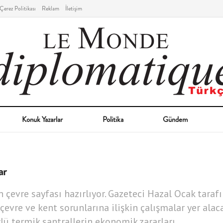
Çerez Politikası
Reklam
İletişim
Konuk Yazarlar
Politika
Gündem
ar
çevre sayfası hazırlıyor. Gazeteci Hazal Ocak tarafı
evre ve kent sorunlarına ilişkin çalışmalar yer alaca
ü termik santrallerin ekonomik zararları...