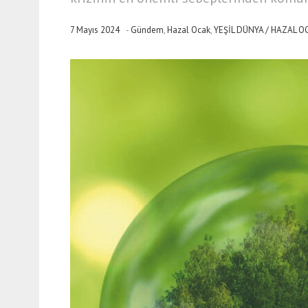
7 Mayıs 2024
-
Gündem
,
Hazal Ocak
,
YEŞİL DÜNYA / HAZAL O