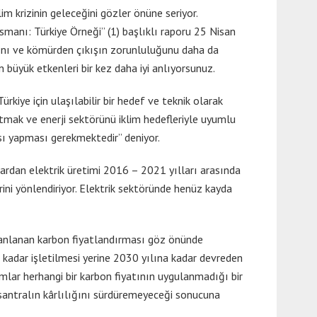
im krizinin geleceğini gözler önüne seriyor.
manı: Türkiye Örneği” (1) başlıklı raporu 25 Nisan
sını ve kömürden çıkışın zorunluluğunu daha da
 büyük etkenleri bir kez daha iyi anlıyorsunuz.
kiye için ulaşılabilir bir hedef ve teknik olarak
tmak ve enerji sektörünü iklim hedefleriyle uyumlu
ası yapması gerekmektedir” deniyor.
klardan elektrik üretimi 2016 – 2021 yılları arasında
rini yönlendiriyor. Elektrik sektöründe henüz kayda
lanlanan karbon fiyatlandırması göz önünde
na kadar işletilmesi yerine 2030 yılına kadar devreden
amlar herhangi bir karbon fiyatının uygulanmadığı bir
 santralın kârlılığını sürdüremeyeceği sonucuna