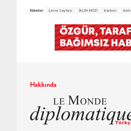
Etiketler:
Çevre Sayfası
İKLİM KRİZİ
Karbon
Köm
Hakkında