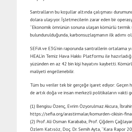
Santralların bu koşullar altında çalışması durumund
dolara ulaşıyor. İşletmecilerin zarar eden bir opera
“Ekonomik ömrünün sonuna ulaşan kömürlü termik san
bulundurulduğunda, karbonsuzlaşmanın ilk adımı olar
SEFiA ve E3G’nin raporunda santrallerin ortalama yıllı
HEAL’in Temiz Hava Hakkı Platformu ile hazırladığı “
yüzünden en az 42 bin kişi hayatını kaybetti. Kömürl
maliyeti engellenebilir.
Tüm bu veriler tek bir gerçeğe işaret ediyor: Geçen 
de artık doğa ve insan merkezli politikaların vakti 
(1) Bengisu Özenç, Evrim Özyorulmaz Akcura, İbrahi
https://sefia.org/arastirmalar/komurden-cikisin-fin
(2) Prof. Ali Osman Karababa, Prof. Çiğdem Çağlayan
Özlem Katısöz, Doç. Dr. Semih Ayta, “Kara Rapor 