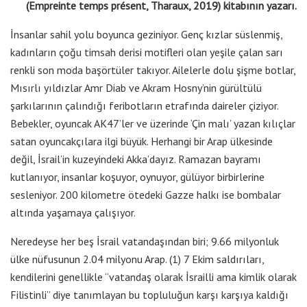
(Empreinte temps présent, Tharaux, 2019) kitabının yazarı.
İnsanlar sahil yolu boyunca geziniyor. Genç kızlar süslenmiş,
kadınların çoğu timsah derisi motifleri olan yeşile çalan sarı
renkli son moda başörtüler takıyor. Ailelerle dolu şişme botlar,
Mısırlı yıldızlar Amr Diab ve Akram Hosny’nin gürültülü
şarkılarının çalındığı feribotların etrafında daireler çiziyor.
Bebekler, oyuncak AK47’ler ve üzerinde ‘Çin malı’ yazan kılıçlar
satan oyuncakçılara ilgi büyük. Herhangi bir Arap ülkesinde
değil, İsrail’in kuzeyindeki Akka’dayız. Ramazan bayramı
kutlanıyor, insanlar koşuyor, oynuyor, gülüyor birbirlerine
sesleniyor. 200 kilometre ötedeki Gazze halkı ise bombalar
altında yaşamaya çalışıyor.
Neredeyse her beş İsrail vatandaşından biri; 9.66 milyonluk
ülke nüfusunun 2.04 milyonu Arap. (1) 7 Ekim saldırıları,
kendilerini genellikle “vatandaş olarak İsrailli ama kimlik olarak
Filistinli” diye tanımlayan bu topluluğun karşı karşıya kaldığı