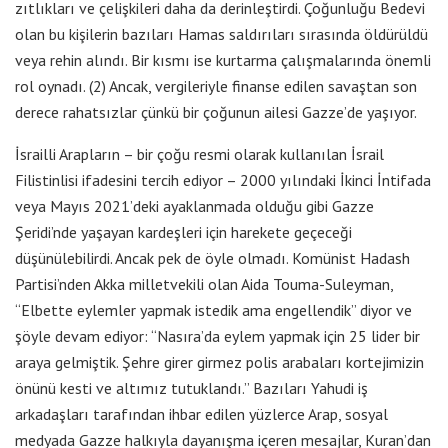
zıtlıkları ve çelişkileri daha da derinleştirdi. Çoğunluğu Bedevi
olan bu kişilerin bazıları Hamas saldırıları sırasında öldürüldü
veya rehin alındı. Bir kısmı ise kurtarma çalışmalarında önemli
rol oynadı. (2) Ancak, vergileriyle finanse edilen savaştan son
derece rahatsızlar çünkü bir çoğunun ailesi Gazze’de yaşıyor.
İsrailli Arapların – bir çoğu resmi olarak kullanılan İsrail
Filistinlisi ifadesini tercih ediyor – 2000 yılındaki İkinci İntifada
veya Mayıs 2021’deki ayaklanmada olduğu gibi Gazze
Şeridi’nde yaşayan kardeşleri için harekete geçeceği
düşünülebilirdi. Ancak pek de öyle olmadı. Komünist Hadash
Partisi’nden Akka milletvekili olan Aida Touma-Suleyman,
“Elbette eylemler yapmak istedik ama engellendik” diyor ve
şöyle devam ediyor: “Nasıra’da eylem yapmak için 25 lider bir
araya gelmiştik. Şehre girer girmez polis arabaları kortejimizin
önünü kesti ve altımız tutuklandı.” Bazıları Yahudi iş
arkadaşları tarafından ihbar edilen yüzlerce Arap, sosyal
medyada Gazze halkıyla dayanışma içeren mesajlar, Kuran’dan