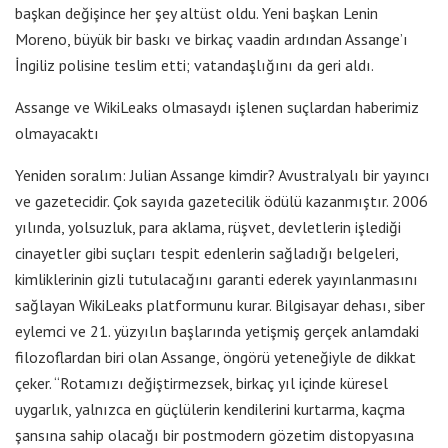
başkan değişince her şey altüst oldu. Yeni başkan Lenin
Moreno, büyük bir baskı ve birkaç vaadin ardından Assange’ı
İngiliz polisine teslim etti; vatandaşlığını da geri aldı.
Assange ve WikiLeaks olmasaydı işlenen suçlardan haberimiz
olmayacaktı
Yeniden soralım: Julian Assange kimdir? Avustralyalı bir yayıncı
ve gazetecidir. Çok sayıda gazetecilik ödülü kazanmıştır. 2006
yılında, yolsuzluk, para aklama, rüşvet, devletlerin işlediği
cinayetler gibi suçları tespit edenlerin sağladığı belgeleri,
kimliklerinin gizli tutulacağını garanti ederek yayınlanmasını
sağlayan WikiLeaks platformunu kurar. Bilgisayar dehası, siber
eylemci ve 21. yüzyılın başlarında yetişmiş gerçek anlamdaki
filozoflardan biri olan Assange, öngörü yeteneğiyle de dikkat
çeker. “Rotamızı değiştirmezsek, birkaç yıl içinde küresel
uygarlık, yalnızca en güçlülerin kendilerini kurtarma, kaçma
şansına sahip olacağı bir postmodern gözetim distopyasına