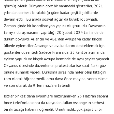
görmüş olduk. Dünyanın dört bir yanındaki gösteriler, 2021
yılından serbest bırakıldığı güne kadar çeşitli şekillerde
devam etti… Bu arada sosyal ağlar da büyük rol oynadı.
Zaman içinde bir koordinasyon yapısı oluşturuldu. Davasının
temyiz duruşmasının yapıldığı 20 Şubat 2024 tarihinde de
durum böyleydi. Arjantin ve ABD’den Avrupa’ya kadar birçok
ülkede eylemciler Assange ve avukatlarını desteklemek için
gösteriler düzenledi. Sadece Fransa’da, 25 kentte aynı anda
eylem yapıldı ve birçok Avrupa kentinde de aynı şeyler yaşandı.
Okyanus ötesinde düzenlenen protestolar ise saat farkı göz
önüne alınarak yapıdı. Duruşma sırasında neler olup bittiğini
tam olarak öğrenemedik ama dava önce mayısa, sonra ekime
ve son olarak da 9 Temmuz’a ertelendi.
Bizler bir kez daha eylemlere hazırlanırken 25 Haziran sabahı
önce telefonla sonra da radyodan Julian Assange’ın serbest
bırakılacağı haberini öğrendik. Umulmadık, çok şaşırtıcı bir