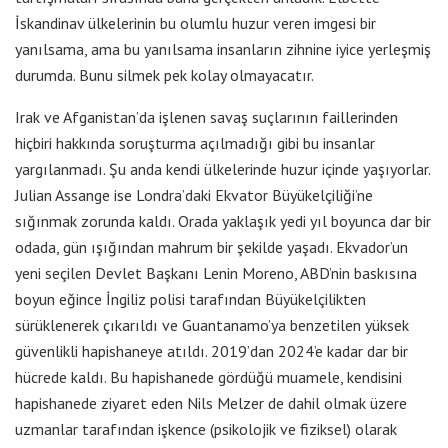
İskandinav ülkelerinin bu olumlu huzur veren imgesi bir
yanılsama, ama bu yanılsama insanların zihnine iyice yerleşmiş
durumda. Bunu silmek pek kolay olmayacatır.
Irak ve Afganistan’da işlenen savaş suçlarının faillerinden
hiçbiri hakkında soruşturma açılmadığı gibi bu insanlar
yargılanmadı. Şu anda kendi ülkelerinde huzur içinde yaşıyorlar.
Julian Assange ise Londra’daki Ekvator Büyükelçiliği’ne
sığınmak zorunda kaldı. Orada yaklaşık yedi yıl boyunca dar bir
odada, gün ışığından mahrum bir şekilde yaşadı. Ekvador’un
yeni seçilen Devlet Başkanı Lenin Moreno, ABD’nin baskısına
boyun eğince İngiliz polisi tarafından Büyükelçilikten
sürüklenerek çıkarıldı ve Guantanamo’ya benzetilen yüksek
güvenlikli hapishaneye atıldı. 2019’dan 2024’e kadar dar bir
hücrede kaldı. Bu hapishanede gördüğü muamele, kendisini
hapishanede ziyaret eden Nils Melzer de dahil olmak üzere
uzmanlar tarafından işkence (psikolojik ve fiziksel) olarak