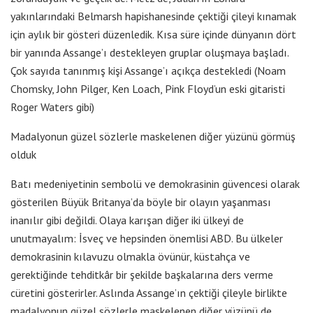
yakınlarındaki Belmarsh hapishanesinde çektiği çileyi kınamak
için aylık bir gösteri düzenledik. Kısa süre içinde dünyanın dört
bir yanında Assange’ı destekleyen gruplar oluşmaya başladı.
Çok sayıda tanınmış kişi Assange’ı açıkça destekledi (Noam
Chomsky, John Pilger, Ken Loach, Pink Floyd’un eski gitaristi
Roger Waters gibi)
Madalyonun güzel sözlerle maskelenen diğer yüzünü görmüş
olduk
Batı medeniyetinin sembolü ve demokrasinin güvencesi olarak
gösterilen Büyük Britanya’da böyle bir olayın yaşanması
inanılır gibi değildi. Olaya karışan diğer iki ülkeyi de
unutmayalım: İsveç ve hepsinden önemlisi ABD. Bu ülkeler
demokrasinin kılavuzu olmakla övünür, küstahça ve
gerektiğinde tehditkâr bir şekilde başkalarına ders verme
cüretini gösterirler. Aslında Assange’ın çektiği çileyle birlikte
madalyonun güzel sözlerle maskelenen diğer yüzünü de