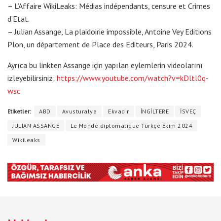
– L’Affaire WikiLeaks: Médias indépendants, censure et Crimes
d’Etat.
– Julian Assange, La plaidoirie impossible, Antoine Vey Editions
Plon, un département de Place des Editeurs, Paris 2024.
Ayrıca bu linkten Assange için yapılan eylemlerin videolarını
izleyebilirsiniz:
https://www.youtube.com/watch?v=kDltl0q-
wsc
Etiketler:
ABD
Avusturalya
Ekvadır
İNGİLTERE
İSVEÇ
JULIAN ASSANGE
Le Monde diplomatique Türkçe Ekim 2024
Wikileaks