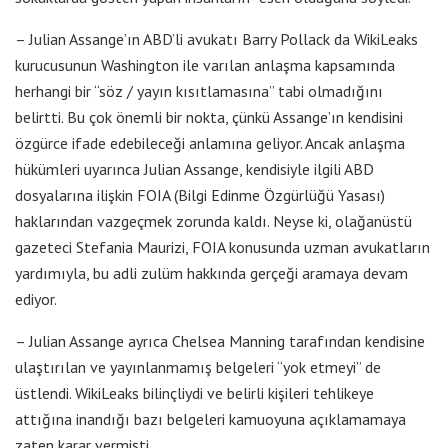
– Julian Assange’ın ABD’li avukatı Barry Pollack da WikiLeaks
kurucusunun Washington ile varılan anlaşma kapsamında
herhangi bir “söz / yayın kısıtlamasına” tabi olmadığını
belirtti. Bu çok önemli bir nokta, çünkü Assange’ın kendisini
özgürce ifade edebileceği anlamına geliyor. Ancak anlaşma
hükümleri uyarınca Julian Assange, kendisiyle ilgili ABD
dosyalarına ilişkin FOIA (Bilgi Edinme Özgürlüğü Yasası)
haklarından vazgeçmek zorunda kaldı. Neyse ki, olağanüstü
gazeteci Stefania Maurizi, FOIA konusunda uzman avukatların
yardımıyla, bu adli zulüm hakkında gerçeği aramaya devam
ediyor.
– Julian Assange ayrıca Chelsea Manning tarafından kendisine
ulaştırılan ve yayınlanmamış belgeleri “yok etmeyi” de
üstlendi. WikiLeaks bilinçliydi ve belirli kişileri tehlikeye
attığına inandığı bazı belgeleri kamuoyuna açıklamamaya
zaten karar vermişti.