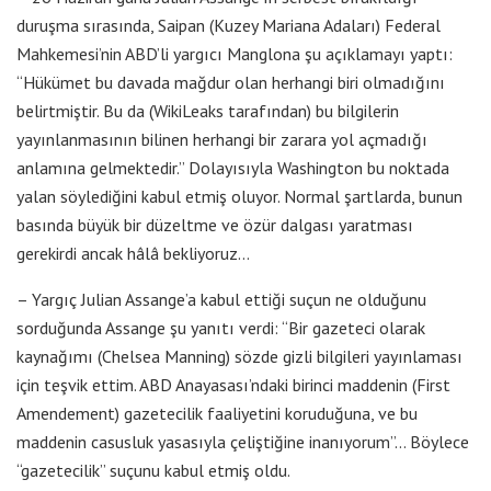
duruşma sırasında, Saipan (Kuzey Mariana Adaları) Federal
Mahkemesi’nin ABD’li yargıcı Manglona şu açıklamayı yaptı:
“Hükümet bu davada mağdur olan herhangi biri olmadığını
belirtmiştir. Bu da (WikiLeaks tarafından) bu bilgilerin
yayınlanmasının bilinen herhangi bir zarara yol açmadığı
anlamına gelmektedir.” Dolayısıyla Washington bu noktada
yalan söylediğini kabul etmiş oluyor. Normal şartlarda, bunun
basında büyük bir düzeltme ve özür dalgası yaratması
gerekirdi ancak hâlâ bekliyoruz…
– Yargıç Julian Assange’a kabul ettiği suçun ne olduğunu
sorduğunda Assange şu yanıtı verdi: “Bir gazeteci olarak
kaynağımı (Chelsea Manning) sözde gizli bilgileri yayınlaması
için teşvik ettim. ABD Anayasası’ndaki birinci maddenin (First
Amendement) gazetecilik faaliyetini koruduğuna, ve bu
maddenin casusluk yasasıyla çeliştiğine inanıyorum”… Böylece
“gazetecilik” suçunu kabul etmiş oldu.