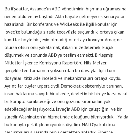
Bu ifşaatlar, Assange’ın ABD yönetiminin hışmına uğramasına
neden oldu ve av başladı. Akla hayale gelmeyecek senaryolar
hazırlandı. Bir konferans ve WikiLeaks ile ilgili konular için
İsveç’te bulunduğu sırada tecavüzle suçlandı ki ortaya çıkan
kanıtlar böyle bir şeyin olmadığını ortaya koyuyor. Amaç ne
olursa olsun onu yakalamak, itibarını zedelemek, küçük
düşürmek ve sonunda ABD’ye teslim etmekti. Birleşmiş
Milletler İşkence Komisyonu Raportörü Nils Melzer,
gerçeklikten tamamen yoksun olan bu davayla ilgili tüm
dosyaları titizlikle inceledi ve mekanizmaları ortaya koydu.
Ayrıntılar tüyler ürperticiydi. Demokratik sistemiyle tanınan,
insan haklarına saygılı bir ülkede, devletin bir bireye karşı nasıl
bir komplo kurabileceği ve onu gözünü kırpmadan yok
edebileceği anlaşılıyordu. İsveç’in ABD için çalıştığını ve bir
süredir Washington’ın hizmetinde olduğunu bilmiyorduk… Ya da
bu konuyla pek ilgilenmiyorduk diyelim. NATO’ya katılma
tartışmaları sırasında bunu gerçekten anladık. Elbette