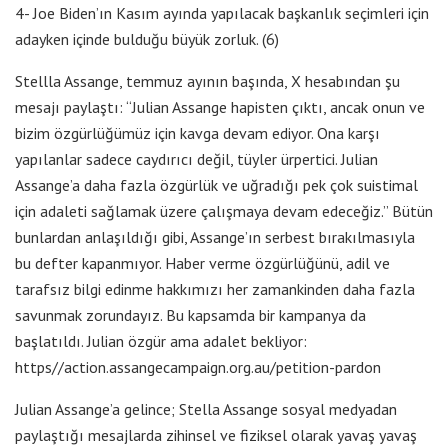
4- Joe Biden’ın Kasım ayında yapılacak başkanlık seçimleri için
adayken içinde bulduğu büyük zorluk. (6)
Stellla Assange, temmuz ayının başında, X hesabından şu
mesajı paylaştı: “Julian Assange hapisten çıktı, ancak onun ve
bizim özgürlüğümüz için kavga devam ediyor. Ona karşı
yapılanlar sadece caydırıcı değil, tüyler ürpertici. Julian
Assange’a daha fazla özgürlük ve uğradığı pek çok suistimal
için adaleti sağlamak üzere çalışmaya devam edeceğiz.” Bütün
bunlardan anlaşıldığı gibi, Assange’ın serbest bırakılmasıyla
bu defter kapanmıyor. Haber verme özgürlüğünü, adil ve
tarafsız bilgi edinme hakkımızı her zamankinden daha fazla
savunmak zorundayız. Bu kapsamda bir kampanya da
başlatıldı. Julian özgür ama adalet bekliyor:
https//action.assangecampaign.org.au/petition-pardon
Julian Assange’a gelince; Stella Assange sosyal medyadan
paylaştığı mesajlarda zihinsel ve fiziksel olarak yavaş yavaş