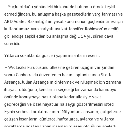
– Suçlu olduğu yönündeki bir kabulde bulunma örnek teşkil
etmediğinden, bu anlaşma başka gazetecilerin yargılanması ve
ABD Adalet Bakanlığı’nın yasal konumunun güçlendirilmesi için
kullanılamaz. Avustralyalı avukat Jennifer Robinson’un dediği
gibi endişe teşkil eden bu anlaşma değil, 14 yıl süren dava
sürecidir.
Yıllarca sokaklarda gösteri yapan insanların eseri…
– WikiLeaks kurucusunu ülkesine getiren uçağın varışından
sonra Canberra’da düzenlenen basın toplantısında Stella
Assange, Julian Assange’ın dinlenmek ve iyileşmek için zamana
ihtiyacı olduğunu, kendisinin seçeceği bir zamanda kamuoyu
önünde konuşmaya hazır olana kadar ailesiyle vakit
geçireceğini ve özel hayatlarına saygı gösterilmesini istedi.
Eşinin serbest bırakılmasının “Milyonlarca insanın; gölgelerde
çalışan insanların, günlerce, haftalarca, aylarca ve yıllarca
sokaklarda gösteri yapan insanların” eseri olduğunu söyledi.