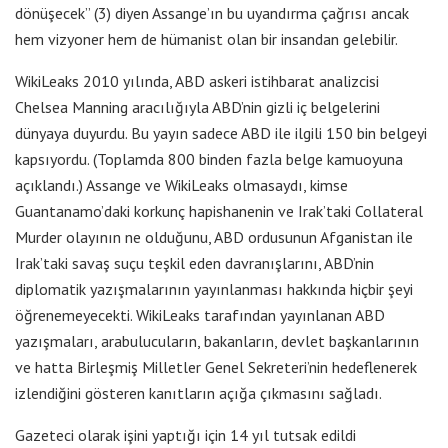
dönüşecek” (3) diyen Assange’ın bu uyandırma çağrısı ancak
hem vizyoner hem de hümanist olan bir insandan gelebilir.
WikiLeaks 2010 yılında, ABD askeri istihbarat analizcisi
Chelsea Manning aracılığıyla ABD’nin gizli iç belgelerini
dünyaya duyurdu. Bu yayın sadece ABD ile ilgili 150 bin belgeyi
kapsıyordu. (Toplamda 800 binden fazla belge kamuoyuna
açıklandı.) Assange ve WikiLeaks olmasaydı, kimse
Guantanamo’daki korkunç hapishanenin ve Irak’taki Collateral
Murder olayının ne olduğunu, ABD ordusunun Afganistan ile
Irak’taki savaş suçu teşkil eden davranışlarını, ABD’nin
diplomatik yazışmalarının yayınlanması hakkında hiçbir şeyi
öğrenemeyecekti. WikiLeaks tarafından yayınlanan ABD
yazışmaları, arabulucuların, bakanların, devlet başkanlarının
ve hatta Birleşmiş Milletler Genel Sekreteri’nin hedeflenerek
izlendiğini gösteren kanıtların açığa çıkmasını sağladı.
Gazeteci olarak işini yaptığı için 14 yıl tutsak edildi