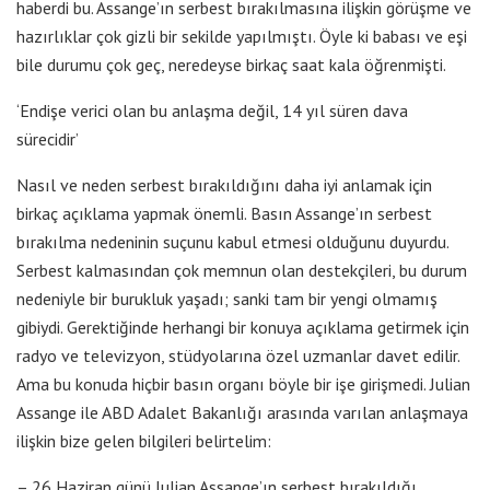
haberdi bu. Assange’ın serbest bırakılmasına ilişkin görüşme ve
hazırlıklar çok gizli bir sekilde yapılmıştı. Öyle ki babası ve eşi
bile durumu çok geç, neredeyse birkaç saat kala öğrenmişti.
‘Endişe verici olan bu anlaşma değil, 14 yıl süren dava
sürecidir’
Nasıl ve neden serbest bırakıldığını daha iyi anlamak için
birkaç açıklama yapmak önemli. Basın Assange’ın serbest
bırakılma nedeninin suçunu kabul etmesi olduğunu duyurdu.
Serbest kalmasından çok memnun olan destekçileri, bu durum
nedeniyle bir burukluk yaşadı; sanki tam bir yengi olmamış
gibiydi. Gerektiğinde herhangi bir konuya açıklama getirmek için
radyo ve televizyon, stüdyolarına özel uzmanlar davet edilir.
Ama bu konuda hiçbir basın organı böyle bir işe girişmedi. Julian
Assange ile ABD Adalet Bakanlığı arasında varılan anlaşmaya
ilişkin bize gelen bilgileri belirtelim:
– 26 Haziran günü Julian Assange’ın serbest bırakıldığı