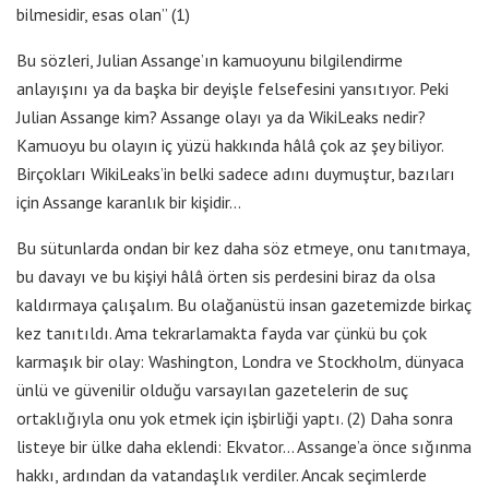
bilmesidir, esas olan” (1)
Bu sözleri, Julian Assange’ın kamuoyunu bilgilendirme
anlayışını ya da başka bir deyişle felsefesini yansıtıyor. Peki
Julian Assange kim? Assange olayı ya da WikiLeaks nedir?
Kamuoyu bu olayın iç yüzü hakkında hâlâ çok az şey biliyor.
Birçokları WikiLeaks’in belki sadece adını duymuştur, bazıları
için Assange karanlık bir kişidir…
Bu sütunlarda ondan bir kez daha söz etmeye, onu tanıtmaya,
bu davayı ve bu kişiyi hâlâ örten sis perdesini biraz da olsa
kaldırmaya çalışalım. Bu olağanüstü insan gazetemizde birkaç
kez tanıtıldı. Ama tekrarlamakta fayda var çünkü bu çok
karmaşık bir olay: Washington, Londra ve Stockholm, dünyaca
ünlü ve güvenilir olduğu varsayılan gazetelerin de suç
ortaklığıyla onu yok etmek için işbirliği yaptı. (2) Daha sonra
listeye bir ülke daha eklendi: Ekvator… Assange’a önce sığınma
hakkı, ardından da vatandaşlık verdiler. Ancak seçimlerde