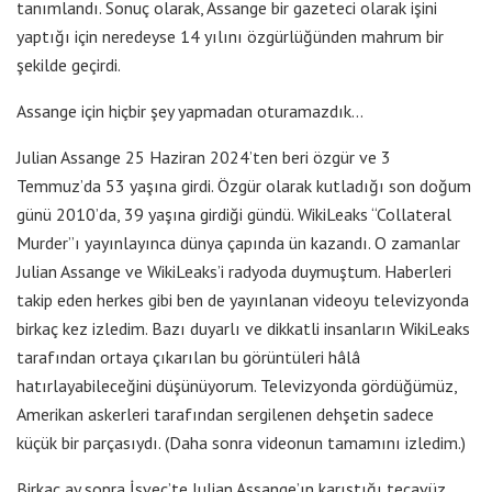
tanımlandı. Sonuç olarak, Assange bir gazeteci olarak işini
yaptığı için neredeyse 14 yılını özgürlüğünden mahrum bir
şekilde geçirdi.
Assange için hiçbir şey yapmadan oturamazdık…
Julian Assange 25 Haziran 2024’ten beri özgür ve 3
Temmuz’da 53 yaşına girdi. Özgür olarak kutladığı son doğum
günü 2010’da, 39 yaşına girdiği gündü. WikiLeaks “Collateral
Murder”ı yayınlayınca dünya çapında ün kazandı. O zamanlar
Julian Assange ve WikiLeaks’i radyoda duymuştum. Haberleri
takip eden herkes gibi ben de yayınlanan videoyu televizyonda
birkaç kez izledim. Bazı duyarlı ve dikkatli insanların WikiLeaks
tarafından ortaya çıkarılan bu görüntüleri hâlâ
hatırlayabileceğini düşünüyorum. Televizyonda gördüğümüz,
Amerikan askerleri tarafından sergilenen dehşetin sadece
küçük bir parçasıydı. (Daha sonra videonun tamamını izledim.)
Birkaç ay sonra İsveç’te Julian Assange’ın karıştığı tecavüz