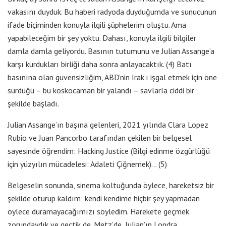
vakasını duyduk. Bu haberi radyoda duyduğumda ve sunucunun
ifade biçiminden konuyla ilgili şüphelerim oluştu. Ama
yapabileceğim bir şey yoktu. Dahası, konuyla ilgili bilgiler
damla damla geliyordu. Basının tutumunu ve Julian Assange’a
karşı kurdukları birliği daha sonra anlayacaktık. (4) Batı
basınına olan güvensizliğim, ABD’nin Irak’ı işgal etmek için öne
sürdüğü – bu koskocaman bir yalandı – savlarla ciddi bir
şekilde başladı.
Julian Assange’ın başına gelenleri, 2021 yılında Clara Lopez
Rubio ve Juan Pancorbo tarafından çekilen bir belgesel
sayesinde öğrendim: Hacking Justice (Bilgi edinme özgürlüğü
için yüzyılın mücadelesi: Adaleti Çiğnemek)… (5)
Belgeselin sonunda, sinema koltuğunda öylece, hareketsiz bir
şekilde oturup kaldım; kendi kendime hiçbir şey yapmadan
öylece duramayacağımızı söyledim. Harekete geçmek
zorundaydık ve geçtik de. Metz’de, Julian’ın Londra