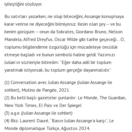
iyileştiğini söylüyor.
Bu satırları yazarken, ne olup biteceğini, Assange konuşmaya
karar verirse ne diyeceğini bilmiyoruz. Kesin olan şey – ve bu
benim görüşüm – onun da Sokrates, Giordano Bruno, Nelson
Mandela, Alfred Dreyfus, Oscar Wilde gibi tarihe geçeceği… O,
toplumu bilgilendirme özgürlüğü için mücadeleye öncülük
etmeye başladı ve bunun sembolü haline geldi. Yazımızı
Julian’ın sözleriyle bitirelim: “Eğer daha adil bir toplum
yaratmak istiyorsak, bu toplum gerçeğe dayanmalıdır.”
(1) Conversation avec Julian Assange (Julian Assange ile
sohbet), Mutins de Pangée, 2021
(2) Bu belli başlı gazeteler şunlardır: Le Monde, The Guardian,
New York Times, El Païs ve Der Spiegel
(3) a.g.e. (Julian Assange ile sohbet)
(4) Bkz. Laurent Dauré, “Basın Julian Assange’a karşı”, Le
Monde diplomatique Türkçe, Ağustos 2024.