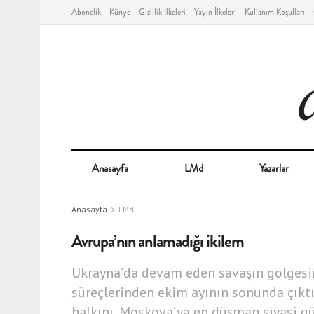
Abonelik
Künye
Gizlilik İlkeleri
Yayın İlkeleri
Kullanım Koşulları
Anasayfa
LMd
Yazarlar
Anasayfa
LMd
Avrupa’nın anlamadığı ikilem
Ukrayna’da devam eden savaşın gölgesin
süreçlerinden ekim ayının sonunda çıktı.
halkını, Moskova’ya en düşman siyasi gü