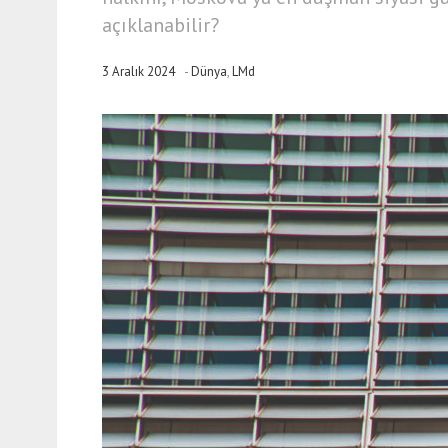
açıklanabilir?
3 Aralık 2024
-
Dünya
,
LMd