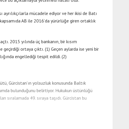
ece bu açıklamayla yetinmesi hatalı olur.
 ayrılıkçılarla mücadele ediyor ve her ikisi de Batı
 kapsamıda AB ile 2016’da yürürlüğe giren ortaklık
 açtı. 2015 yılında üç bankanın, bir kısım
 geçirdiği ortaya çıktı. (1) Geçen aylarda ise yeni bir
ığında engellediği tespit edildi. (2)
gütü, Gürcistan’ın yolsuzluk konusunda Baltık
durumda bulunduğunu belirtiyor. Hukukun üstünlüğü
an sıralamada 49. sıraya taşıdı. Gürcistan bu