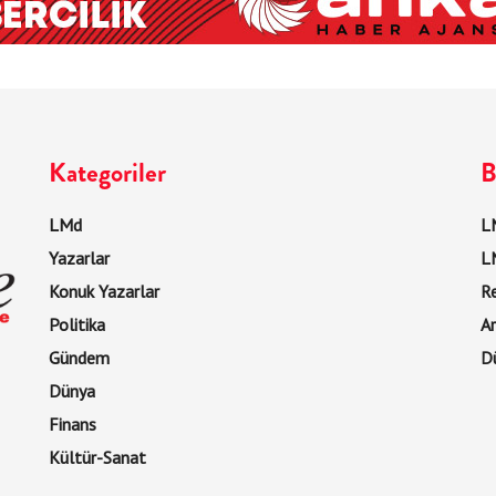
Kategoriler
B
LMd
LM
Yazarlar
L
Konuk Yazarlar
R
Politika
Ar
Gündem
D
Dünya
Finans
Kültür-Sanat