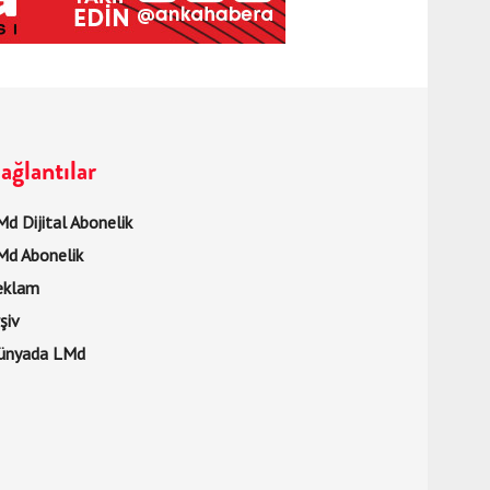
ağlantılar
d Dijital Abonelik
Md Abonelik
eklam
şiv
ünyada LMd