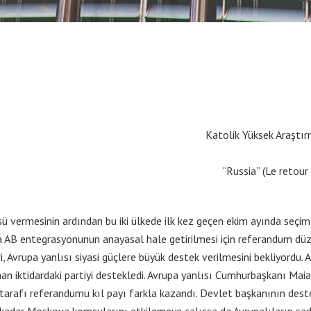
Katolik Yüksek Araştır
“Russia” (Le retour
atüsü vermesinin ardından bu iki ülkede ilk kez geçen ekim ayında seçi
 AB entegrasyonunun anayasal hale getirilmesi için referandum düze
 Avrupa yanlısı siyasi güçlere büyük destek verilmesini bekliyordu.
n iktidardaki partiyi destekledi. Avrupa yanlısı Cumhurbaşkanı Maia
tarafı referandumu kıl payı farkla kazandı. Devlet başkanının deste