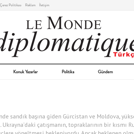
Çerez Politikası
Reklam
İletişim
Konuk Yazarlar
Politika
Gündem
de sandık başına giden Gürcistan ve Moldova, yüks
 Ukrayna’daki çatışmanın, topraklarının bir kısmı Ru
çlere yöneltmesi bekleniyordu. Ancak beklenen olma