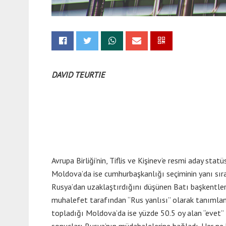
DAVID TEURTIE
Avrupa Birliği’nin, Tiflis ve Kişinev’e resmi aday st
Moldova’da ise cumhurbaşkanlığı seçiminin yanı sıra
Rusya’dan uzaklaştırdığını düşünen Batı başkentleri,
muhalefet tarafından “Rus yanlısı” olarak tanımlana
topladığı Moldova’da ise yüzde 50.5 oy alan “evet” 