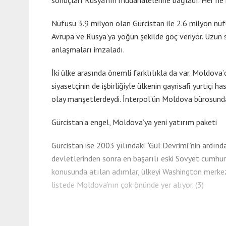
sonuçları Rusya’nın müdahalelerine bağladı. Her ne
Nüfusu 3.9 milyon olan Gürcistan ile 2.6 milyon nüfu
Avrupa ve Rusya’ya yoğun şekilde göç veriyor. Uzun 
anlaşmaları imzaladı.
İki ülke arasında önemli farklılıkla da var. Moldova’
siyasetçinin de işbirliğiyle ülkenin gayrisafi yurtiçi 
olay manşetlerdeydi. İnterpol’ün Moldova bürosundaki ü
Gürcistan’a engel, Moldova’ya yeni yatırım paketi
Gürcistan ise 2003 yılındaki “Gül Devrimi”nin ardın
devletlerinden sonra en başarılı eski Sovyet cumhuri
konusunda atılan adımlar, ülkeyi Washington merkezl
listede Moldova’nın çok önünde yer alıyor. (3)