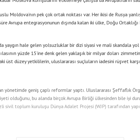
 kadar Moskova komşularını etkilemeye çalışsa da Avrupalıların sad
slu Moldova’nın pek çok ortak noktası var. Her ikisi de Rusya yanlısı
süre Avrupa entegrasyonunun dışında kalan iki ülke, Doğu Ortaklığı
da yaygın hale gelen yolsuzluklar bir dizi siyasi ve mali skandala yol
hasılasının yüzde 15’ine denk gelen yaklaşık bir milyar doları zimmetine
st düzey yetkililerin, uluslararası suçluların iadesini rüşvet karşıl
dan yönetimde geniş çaplı reformlar yaptı. Uluslararası Şeffaflık Ör
yeti olduğunu, bu alanda birçok Avrupa Birliği ülkesinden bile iyi 
i sivil toplum kuruluşu Dünya Adalet Projesi (WJP) tarafından yapıl