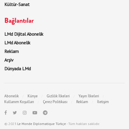
Kültür-Sanat
Bağlantılar
LMd Dijital Abonelik
LMd Abonelik
Reklam
Arşiv
Dünyada LMd
Abonelik
Künye
Gizlilik İlkeleri
Yayın İlkeleri
Kullanım Koşulları
Çerez Politikası
Reklam
İletişim
© 2023
Le Monde Diplomatique Türkçe
- Tüm hakları saklıdır.