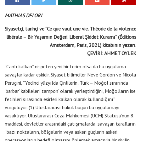
MATHIAS DELORI
Siyasetçi, tarihçi ve “Ce que vaut une vie. Théorie de la violence
libérale – Bir Yaşamın Değeri. Liberal Şiddet Kuramı” (Éditions
Amsterdam, Paris, 2021) kitabının yazarı.
ÇEVİRİ: AHMET ÖYLEK
“Canlı kalkan” nispeten yeni bir terim olsa da bu uygulama
savaşlar kadar eskidir. Siyaset bilimciler Neve Gordon ve Nicola
Perugini, “Yedinci yüzyılda Çinlilerin, Türk – Moğol sınırında
‘barbar’ kabileleri ‘tampon’ olarak yerleştirdiğini, Moğolların ise
fetihleri sırasında esirleri kalkan olarak kullandığını”
vurguluyor. (1) Uluslararası hukuk bugün bu uygulamayı
yasaklıyor. Uluslararası Ceza Mahkemesi (UCM) Statüsü’nün 8.
maddesi, devletler arasındaki çatışmalarda, savaşan tarafların
“bazı noktaların, bölgelerin veya askeri güçlerin askeri
operasyonların hedefi olmasını önlemek amacıyla bir sivilin