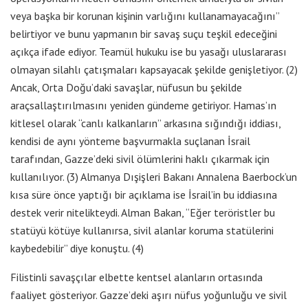
veya başka bir korunan kişinin varlığını kullanamayacağını”
belirtiyor ve bunu yapmanın bir savaş suçu teşkil edeceğini
açıkça ifade ediyor. Teamül hukuku ise bu yasağı uluslararası
olmayan silahlı çatışmaları kapsayacak şekilde genişletiyor. (2)
Ancak, Orta Doğu’daki savaşlar, nüfusun bu şekilde
araçsallaştırılmasını yeniden gündeme getiriyor. Hamas’ın
kitlesel olarak “canlı kalkanların” arkasına sığındığı iddiası,
kendisi de aynı yönteme başvurmakla suçlanan İsrail
tarafından, Gazze’deki sivil ölümlerini haklı çıkarmak için
kullanılıyor. (3) Almanya Dışişleri Bakanı Annalena Baerbock’un
kısa süre önce yaptığı bir açıklama ise İsrail’in bu iddiasına
destek verir nitelikteydi. Alman Bakan, “Eğer teröristler bu
statüyü kötüye kullanırsa, sivil alanlar koruma statülerini
kaybedebilir” diye konuştu. (4)
Filistinli savaşçılar elbette kentsel alanların ortasında
faaliyet gösteriyor. Gazze’deki aşırı nüfus yoğunluğu ve sivil