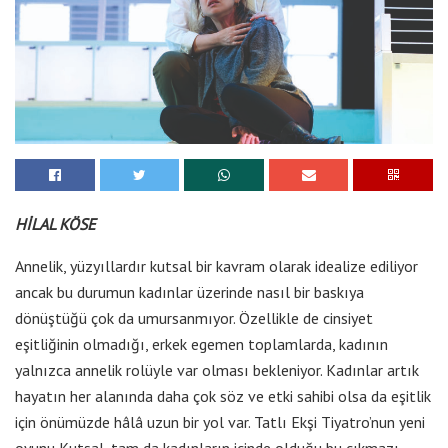
HİLAL KÖSE
Annelik, yüzyıllardır kutsal bir kavram olarak idealize ediliyor
ancak bu durumun kadınlar üzerinde nasıl bir baskıya
dönüştüğü çok da umursanmıyor. Özellikle de cinsiyet
eşitliğinin olmadığı, erkek egemen toplamlarda, kadının
yalnızca annelik rolüyle var olması bekleniyor. Kadınlar artık
hayatın her alanında daha çok söz ve etki sahibi olsa da eşitlik
için önümüzde hâlâ uzun bir yol var. Tatlı Ekşi Tiyatro’nun yeni
oyunu Kutsal, tam da kadınların içinde olduğu bu çıkmazı