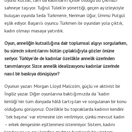
sahneye taşıyor. Tuğrul Tülek’in yönettiği, geçen ay izleyiciyle
buluşan oyunda Seda Türkmen’e, Neriman Uğur, Ümmü Putgül
eşlik ediyor. Başarılı oyuncu Türkmen ile oyundan yola çıktık,
kadın olmayı masaya yatırdık.
Oyun, anneliğin kutsallığına dair toplumsal algıyı sorgularken,
bu sürecin sıkıntılarını bütün çıplaklığıyla gözler önüne
seriyor. Türkiye’de de kadınlar özellikle annelik üzerinden
tanımlanıyor. Sizce annelik idealizasyonu kadınlar üzerinde
nasıl bir baskıya dönüşüyor?
Oyunun yazarı Morgan Lloyd Malcolm, güçlü ve aktivist bir
İngiliz yazar. Diğer oyunlarına baktığımızda da “kadın
kimliği”nin tüm dünyada hâlâ tartışılan ve sorgulanan bir konu
olduğunu görüyoruz. Özellikle bu topraklarda kadının kendini
“tek başına” var etmesine izin verilmiyor, çünkü mevcut kadın
– erkek dengesinin eşitlenmesi istenmiyor. Sistem, kadını
kandırıyor ve onu kendine muhtaç bırakacak bir yöntem