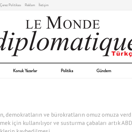
Çerez Politikası
Reklam
İletişim
Konuk Yazarlar
Politika
Gündem
rın, demokratların ve bürokratların omuz omuza verd
mek için kullanılıyor ve susturma çabaları artık ABD
klerin kaybedilmesi.