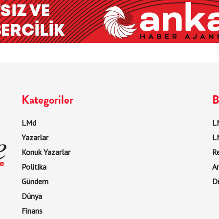
Kategoriler
B
LMd
LM
Yazarlar
L
Konuk Yazarlar
R
Politika
Ar
Gündem
D
Dünya
Finans