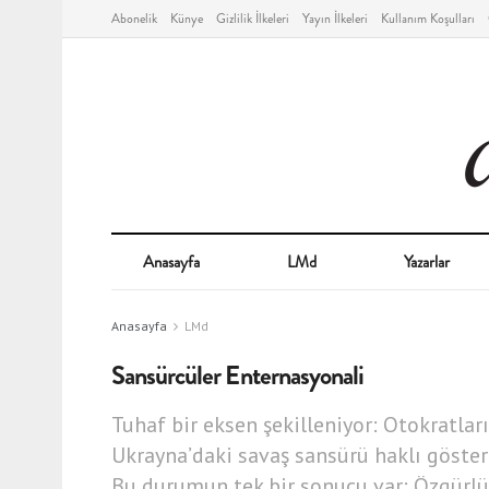
Abonelik
Künye
Gizlilik İlkeleri
Yayın İlkeleri
Kullanım Koşulları
Anasayfa
LMd
Yazarlar
Anasayfa
LMd
Sansürcüler Enternasyonali
Tuhaf bir eksen şekilleniyor: Otokratla
Ukrayna’daki savaş sansürü haklı göster
Bu durumun tek bir sonucu var: Özgürlü