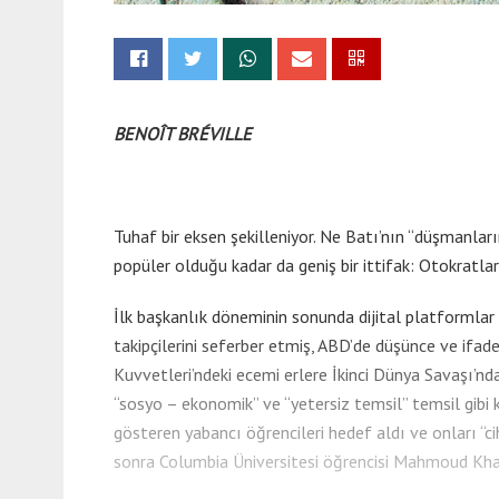
BENOÎT BRÉVILLE
Tuhaf bir eksen şekilleniyor. Ne Batı’nın “düşmanları
popüler olduğu kadar da geniş bir ittifak: Otokratl
İlk başkanlık döneminin sonunda dijital platformlar
takipçilerini seferber etmiş, ABD’de düşünce ve ifa
Kuvvetleri’ndeki ecemi erlere İkinci Dünya Savaşı’nda 
“sosyo – ekonomik” ve “yetersiz temsil” temsil gibi k
gösteren yabancı öğrencileri hedef aldı ve onları “ci
sonra Columbia Üniversitesi öğrencisi Mahmoud Khal