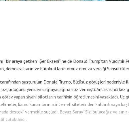
nı” bir araya getiren “Şer Ekseni” ne de Donald Trump’tan Vladimir Pu
arın, demokratların ve bürokratların omuz omuza verdiği Sansürcüle
 tarafından susturulan Donald Trump, ölçüsüz görüşleri nedeniyle i
de özgürlüğünü yeniden sağlayacağına söz vermişti. Ancak ikinci kez
görev yapan siyahi pilotların tarihinin öğretilmesini yasakladı. Üç gün
elimeler, kamu kurumlarının internet sitelerinden kaldırılmaya başlan
hada destek” vermekle suçladı. Beyaz Saray “Sizi bulacağız ve sınır 
il tutuklandı.