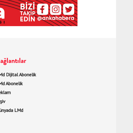
ağlantılar
d Dijital Abonelik
Md Abonelik
eklam
şiv
ünyada LMd