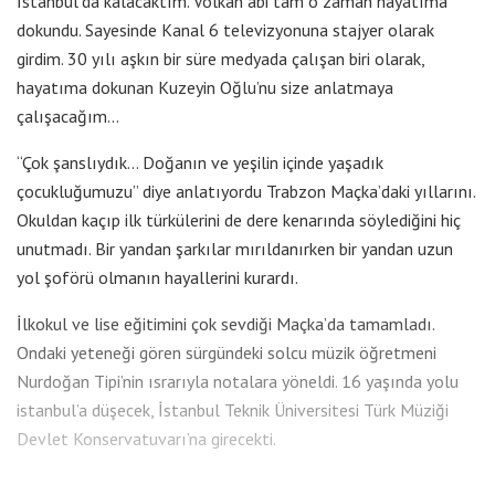
İstanbul’da kalacaktım. Volkan abi tam o zaman hayatıma
dokundu. Sayesinde Kanal 6 televizyonuna stajyer olarak
girdim. 30 yılı aşkın bir süre medyada çalışan biri olarak,
hayatıma dokunan Kuzeyin Oğlu’nu size anlatmaya
çalışacağım…
“Çok şanslıydık… Doğanın ve yeşilin içinde yaşadık
çocukluğumuzu” diye anlatıyordu Trabzon Maçka’daki yıllarını.
Okuldan kaçıp ilk türkülerini de dere kenarında söylediğini hiç
unutmadı. Bir yandan şarkılar mırıldanırken bir yandan uzun
yol şoförü olmanın hayallerini kurardı.
İlkokul ve lise eğitimini çok sevdiği Maçka’da tamamladı.
Ondaki yeteneği gören sürgündeki solcu müzik öğretmeni
Nurdoğan Tipi’nin ısrarıyla notalara yöneldi. 16 yaşında yolu
istanbul’a düşecek, İstanbul Teknik Üniversitesi Türk Müziği
Devlet Konservatuvarı’na girecekti.