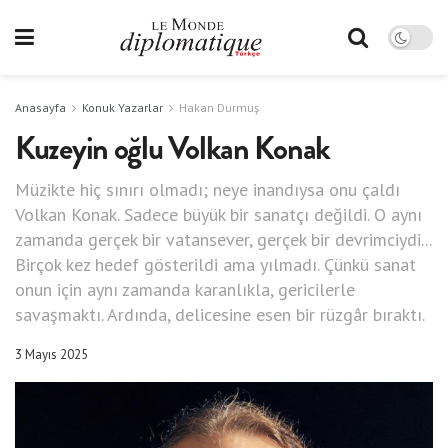
Anasayfa
Konuk Yazarlar
Hakan Durmuş
Kuzeyin oğlu Volkan Konak
Müzikte hiç sınırı olmadı; neye inandıysa onu çaldı
Volkan Konak. Sadece büyük bir sanatçı değildi. O aynı
zamanda gerçek bir vatansever, gerçek bir devrimciydi...
Birçok kez hedef gösterildi ama yılmadı. Çünkü sanat
onun için aynı zamanda karanlıkla, gericilerle
savaşmaktı. Ardında, delicesine esen bir rüzgâr bıraktı.
3 Mayıs 2025