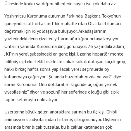
Ülkesinde korku saldığını bilenlerin sayısı ise çok daha az…
Yoshimitsu Kuronuma durumun farkında. Başkent Tokyo’nun
güneyindeki alt orta sınıf bir mahalle olan Ota’da el ilanları
dağıtmak için iki yoldaşıyla buluşuyor. Arkadaşlarının
yüzlerindeki derin çizgiler, yılların ağırlığını ortaya koyuyor.
Onların yanında Kuronuma dinç görünüyor. 76 yaşındaki adam,
JKP’nin yerel şubesindeki en genç kişi. Üzerine hoparlör monte
edilmiş üç tekerlekli bisikletle sokak sokak dolaşan küçük grup,
halkı birkaç hafta sonra yapılacak yerel seçimlerde oy
kullanmaya çağırıyor. “Şu anda buzdolabınızda ne var?” diye
soran Kuronuma “Onu dolduralım ki günde üç öğün yemek
yiyebilesiniz” diyor ve sözünü her seferinde olduğu gibi tipik
Japon selamıyla noktalıyor.
Üzerlerine büyük gelen anoraklara sarınan bu üç kişi, Ghibli
animasyon stüdyolarından fırlamış gibi görünüyor. Dişlerinin
arasında birer bıçak tutsalar, bu bıçaklar katanadan çok