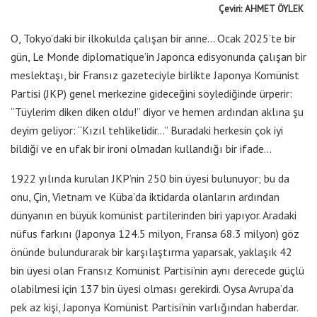
Çeviri: AHMET ÖYLEK
O, Tokyo’daki bir ilkokulda çalışan bir anne… Ocak 2025’te bir
gün, Le Monde diplomatique’in Japonca edisyonunda çalışan bir
meslektaşı, bir Fransız gazeteciyle birlikte Japonya Komünist
Partisi (JKP) genel merkezine gideceğini söylediğinde ürperir:
“Tüylerim diken diken oldu!” diyor ve hemen ardından aklına şu
deyim geliyor: “Kızıl tehlikelidir…” Buradaki herkesin çok iyi
bildiği ve en ufak bir ironi olmadan kullandığı bir ifade…
1922 yılında kurulan JKP’nin 250 bin üyesi bulunuyor; bu da
onu, Çin, Vietnam ve Küba’da iktidarda olanların ardından
dünyanın en büyük komünist partilerinden biri yapıyor. Aradaki
nüfus farkını (Japonya 124.5 milyon, Fransa 68.3 milyon) göz
önünde bulundurarak bir karşılaştırma yaparsak, yaklaşık 42
bin üyesi olan Fransız Komünist Partisi’nin aynı derecede güçlü
olabilmesi için 137 bin üyesi olması gerekirdi. Oysa Avrupa’da
pek az kişi, Japonya Komünist Partisi’nin varlığından haberdar.