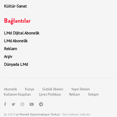
Kültür-Sanat
Bağlantılar
LMd Dijital Abonelik
LMd Abonelik
Reklam
Arşiv
Dünyada LMd
Abonelik
Künye
Gizlilik İlkeleri
Yayın İlkeleri
Kullanım Koşulları
Çerez Politikası
Reklam
İletişim
© 2023
Le Monde Diplomatique Türkçe
- Tüm hakları saklıdır.