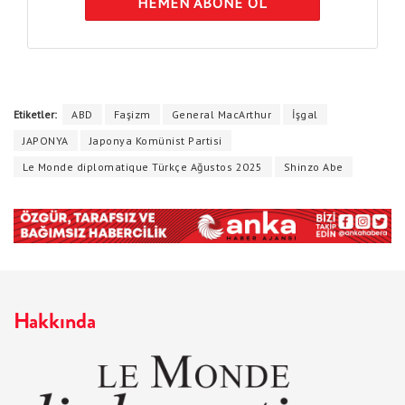
HEMEN ABONE OL
Etiketler:
ABD
Faşizm
General MacArthur
İşgal
JAPONYA
Japonya Komünist Partisi
Le Monde diplomatique Türkçe Ağustos 2025
Shinzo Abe
Hakkında