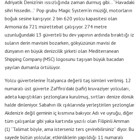
Adriyatik Denizi’nin ıssızlığında zaman durmuş gibi… “Havadaki
sihri hissedin…” Pop grubu Magic System’in müziği, motorların
boğuk sesine karışıyor. 2 bin 620 yolcu kapasitesi olan
Armonia’da 721 mürettebat çalışıyor. 274 metre
uzunluğundaki 13 güverteli bu dev yapının ardında bıraktığı iz
suların derin mavisini bozarken, gökyüzünün mavisi de
dünyanın en büyük denizcilik şirketi olan Mediterranean
Shipping Company (MSC) logosunu taşıyan büyük bacadan
yayılan dumanla örtülüyor.
Yolcu güvertelerine İtalyanca değerli taş isimleri verilmiş. 12
numaralı üst güverte Zaffiro’daki (safir) kruvaziyer yolcuları,
adeta kapıştıkları şezlonglara kurulmuş, sırtları denize dönük
halde dinleniyor. Sabahın ilk ışıklarında yerleştirilen şezlonglar
Akdeniz’e değil geminin iç kısmına bakıyor. Adı ve uyruğu, diğer
tüm çalışanlar gibi yaka kartında yazılı olan Filipinli Amman
(1) “Talimat böyle, ama isterseniz ters çevirebilirsiniz” diyor. Bu
sayede bütün yolcular, etkinliklerin yapıldığı 11 numaralı