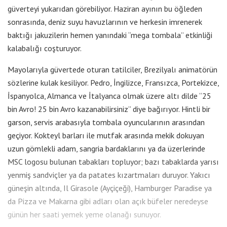
güverteyi yukarıdan görebiliyor. Haziran ayının bu öğleden
sonrasında, deniz suyu havuzlarının ve herkesin imrenerek
baktığı jakuzilerin hemen yanındaki “mega tombala” etkinliği
kalabalığı coşturuyor.
Mayolarıyla güvertede oturan tatilciler, Brezilyalı animatörün
sözlerine kulak kesiliyor. Pedro, İngilizce, Fransızca, Portekizce,
İspanyolca, Almanca ve İtalyanca olmak üzere altı dilde “25
bin Avro! 25 bin Avro kazanabilirsiniz” diye bağırıyor. Hintli bir
garson, servis arabasıyla tombala oyuncularının arasından
geçiyor. Kokteyl barları ile mutfak arasında mekik dokuyan
uzun gömlekli adam, sangria bardaklarını ya da üzerlerinde
MSC logosu bulunan tabakları topluyor; bazı tabaklarda yarısı
yenmiş sandviçler ya da patates kızartmaları duruyor. Yakıcı
güneşin altında, Il Girasole (Ayçiçeği), Hamburger Paradise ya
da Pizza ve Makarna gibi adları olan açık büfeler neredeyse
günün her saati yemek yeme olanağı sunuyor.