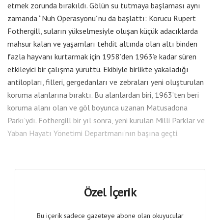
etmek zorunda bırakıldı. Gölün su tutmaya başlaması aynı
zamanda “Nuh Operasyonu”nu da başlattı: Korucu Rupert
Fothergill, suların yükselmesiyle oluşan küçük adacıklarda
mahsur kalan ve yaşamları tehdit altında olan altı binden
fazla hayvanı kurtarmak için 1958’den 1963’e kadar süren
etkileyici bir çalışma yürüttü. Ekibiyle birlikte yakaladığı
antilopları, filleri, gergedanları ve zebraları yeni oluşturulan
koruma alanlarına bıraktı. Bu alanlardan biri, 1963’ten beri
koruma alanı olan ve göl boyunca uzanan Matusadona
Parkı’ydı. Fothergill bir yıl sonra, yeni kurulan Milli Parklar ve
Yaban Hayatı Yönetimi Departmanı’nın başına geçti.
Özel İçerik
Bu içerik sadece gazeteye abone olan okuyucular