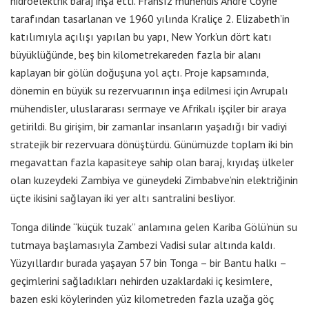
hidroelektrik baraj inşa etti. Fransız mühendis André Coyne
tarafından tasarlanan ve 1960 yılında Kraliçe 2. Elizabeth’in
katılımıyla açılışı yapılan bu yapı, New York’un dört katı
büyüklüğünde, beş bin kilometrekareden fazla bir alanı
kaplayan bir gölün doğuşuna yol açtı. Proje kapsamında,
dönemin en büyük su rezervuarının inşa edilmesi için Avrupalı
mühendisler, uluslararası sermaye ve Afrikalı işçiler bir araya
getirildi. Bu girişim, bir zamanlar insanların yaşadığı bir vadiyi
stratejik bir rezervuara dönüştürdü. Günümüzde toplam iki bin
megavattan fazla kapasiteye sahip olan baraj, kıyıdaş ülkeler
olan kuzeydeki Zambiya ve güneydeki Zimbabve’nin elektriğinin
üçte ikisini sağlayan iki yer altı santralini besliyor.
Tonga dilinde “küçük tuzak” anlamına gelen Kariba Gölü’nün su
tutmaya başlamasıyla Zambezi Vadisi sular altında kaldı.
Yüzyıllardır burada yaşayan 57 bin Tonga – bir Bantu halkı –
geçimlerini sağladıkları nehirden uzaklardaki iç kesimlere,
bazen eski köylerinden yüz kilometreden fazla uzağa göç