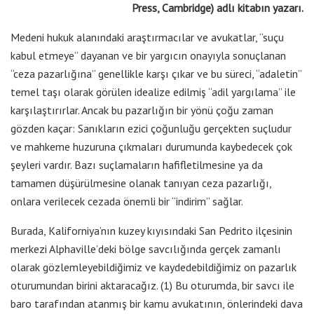
Press, Cambridge) adlı kitabın yazarı.
Medeni hukuk alanındaki araştırmacılar ve avukatlar, “suçu
kabul etmeye” dayanan ve bir yargıcın onayıyla sonuçlanan
“ceza pazarlığına” genellikle karşı çıkar ve bu süreci, “adaletin”
temel taşı olarak görülen idealize edilmiş “adil yargılama” ile
karşılaştırırlar. Ancak bu pazarlığın bir yönü çoğu zaman
gözden kaçar: Sanıkların ezici çoğunluğu gerçekten suçludur
ve mahkeme huzuruna çıkmaları durumunda kaybedecek çok
şeyleri vardır. Bazı suçlamaların hafifletilmesine ya da
tamamen düşürülmesine olanak tanıyan ceza pazarlığı,
onlara verilecek cezada önemli bir “indirim” sağlar.
Burada, Kaliforniya’nın kuzey kıyısındaki San Pedrito ilçesinin
merkezi Alphaville’deki bölge savcılığında gerçek zamanlı
olarak gözlemleyebildiğimiz ve kaydedebildiğimiz on pazarlık
oturumundan birini aktaracağız. (1) Bu oturumda, bir savcı ile
baro tarafından atanmış bir kamu avukatının, önlerindeki dava