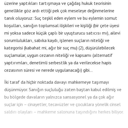
üzerine yaptıkları tartışmaya ve çağdaş hukuk teorisinin
genellikle göz ardı ettiği pek çok meseleye değinmelerine
tanık oluyoruz: Suç teşkil eden eylem ve bu eylemin somut
koşulları, sanığın toplumsal ilişkileri ve kişiliği (bir çete üyesi
mi yoksa sadece küçük çaplı bir uyuşturucu satıcısı mı), ailevi
sorumlulukları, sabıka kaydı, işlenen suçların niteliği ve
kategorisi (kabahat mi, ağır bir suç mu) (2), düşürülebilecek
suçlamalar, uygun cezanın niteliği ve kapsamı (alternatif
yaptırımları, denetimli serbestlik ya da verilecekse hapis
cezasının süresi ve nerede uygulanacağı) gibi…
İki taraf da hiçbir noktada davayı mahkemeye taşımayı
düşünmüyor. Sanığın suçluluğu zaten baştan kabul edilmiş ve
bu bölgede davaların yalnızca sansasyonel ya da çok ağır
suçlar için – cinayetler, tecavüzler ve çocuklara yönelik cinsel
saldırı olayları – mahkeme salonuna taşındığını herkes biliyor.