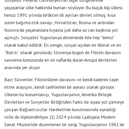
yaşayanlar ülke hakkında bunları söylüyor. Bu küçük Alp ülkesi,
henüz 1991 yılında birlikten ilk ayrılan devlet olmuş; kısa
süren bağımsızlık savaşı, Hırvatistan, Bosna ve ardından
Kosova’da yaşananlara kıyasla çok daha az can kaybına yol
açmıştı. Sosyalist Yugoslavya döneminde bile hep “birinci”
olarak kabul edilirdi: En zengin, sosyal açıdan en liberal ve en
“Batılı” olarak görülürdü. Slovenya bugün de Filistin davasını
savunma konusunda en ön saflarda duran Avrupa devletleri
arasında yer alıyor.
Bazı Slovenler, Filistinlilerin davasını ve kendi kaderini tayin
etme arayışını, kendi tarihlerinin bir aynası olarak görüyor.
Ülkenin bu konumlanışı, Yugoslavya’nın, Amerika Birleşik
Devletleri ve Sovyetler Birliği’nden farklı bir siyasi yol çizmeye
çalışan Bağlantısızlar Hareketi’nin kurulmasında oynadığı
rolle de ilişkilendiriliyor. (1) 2024 yılında Ljubljana Modern
Sanat Müzesi’nde düzenlenen bir sergi, Yugoslavya’nın 1961’de