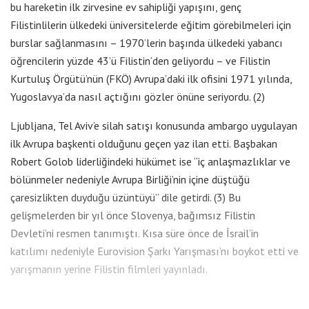
bu hareketin ilk zirvesine ev sahipliği yapışını, genç
Filistinlilerin ülkedeki üniversitelerde eğitim görebilmeleri için
burslar sağlanmasını – 1970’lerin başında ülkedeki yabancı
öğrencilerin yüzde 43’ü Filistin’den geliyordu – ve Filistin
Kurtuluş Örgütü’nün (FKÖ) Avrupa’daki ilk ofisini 1971 yılında,
Yugoslavya’da nasıl açtığını gözler önüne seriyordu. (2)
Ljubljana, Tel Aviv’e silah satışı konusunda ambargo uygulayan
ilk Avrupa başkenti olduğunu geçen yaz ilan etti. Başbakan
Robert Golob liderliğindeki hükümet ise “iç anlaşmazlıklar ve
bölünmeler nedeniyle Avrupa Birliği’nin içine düştüğü
çaresizlikten duyduğu üzüntüyü” dile getirdi. (3) Bu
gelişmelerden bir yıl önce Slovenya, bağımsız Filistin
Devleti’ni resmen tanımıştı. Kısa süre önce de İsrail’in
katılımı nedeniyle Eurovision Şarkı Yarışması’nı boykot etti ve
yarışmanın yerine Filistin filmleri yayınladı.