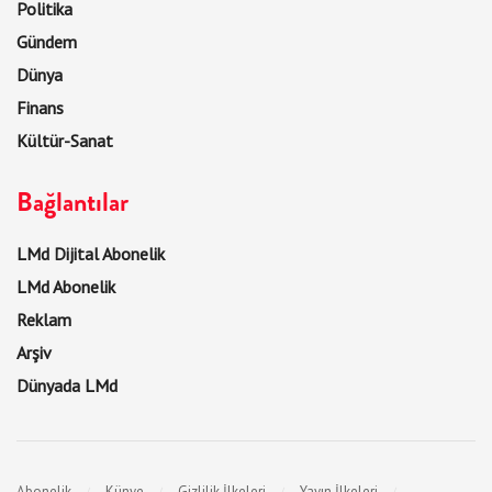
Politika
Gündem
Dünya
Finans
Kültür-Sanat
Bağlantılar
LMd Dijital Abonelik
LMd Abonelik
Reklam
Arşiv
Dünyada LMd
Abonelik
Künye
Gizlilik İlkeleri
Yayın İlkeleri