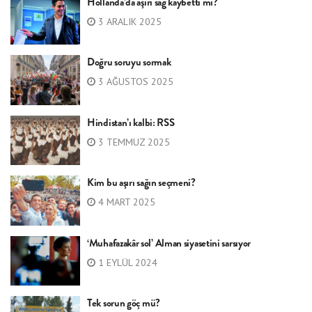
Hollanda’da aşırı sağ kaybetti mi?
3 ARALIK 2025
Doğru soruyu sormak
3 AĞUSTOS 2025
Hindistan’ı kalbi: RSS
3 TEMMUZ 2025
Kim bu aşırı sağın seçmeni?
4 MART 2025
‘Muhafazakâr sol’ Alman siyasetini sarsıyor
1 EYLÜL 2024
Tek sorun göç mü?