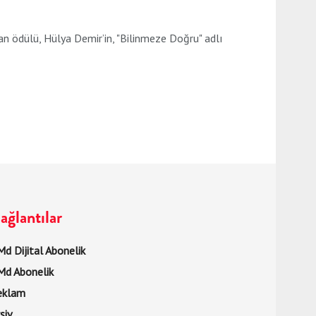
an ödülü, Hülya Demir’in, "Bilinmeze Doğru" adlı
ağlantılar
d Dijital Abonelik
Md Abonelik
eklam
şiv