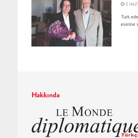
5 HAZ
Türk ede
eserine v
Hakkında