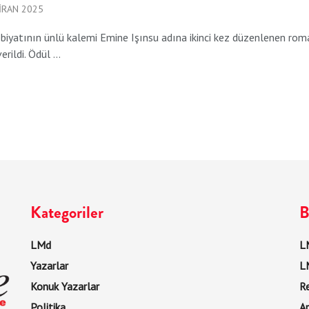
IRAN 2025
biyatının ünlü kalemi Emine Işınsu adına ikinci kez düzenlenen rom
erildi. Ödül ...
Kategoriler
B
LMd
LM
Yazarlar
L
Konuk Yazarlar
R
Politika
Ar