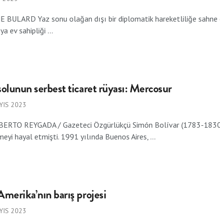
BULARD Yaz sonu olağan dışı bir diplomatik hareketliliğe sahne old
a ev sahipliği ...
solunun serbest ticaret rüyası: Mercosur
YIS 2023
BERTO REYGADA / Gazeteci Özgürlükçü Simón Bolívar (1783-1830), 
rmeyi hayal etmişti. 1991 yılında Buenos Aires, ...
Amerika’nın barış projesi
YIS 2023