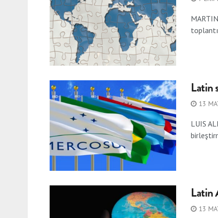
MARTINE 
toplantıy
Latin 
13 MA
LUIS AL
birleşti
Latin 
13 MA