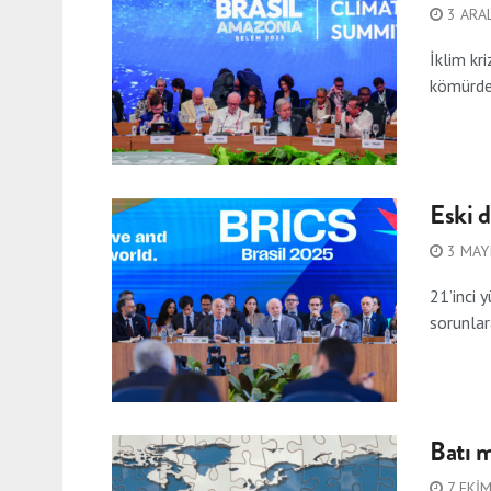
3 ARAL
İklim kr
kömürden 
Eski d
3 MAY
21’inci 
sorunlara
Batı 
7 EKI