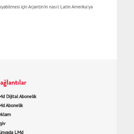
bilmesi için Arjantin'in nasıl Latin Amerika'ya
ağlantılar
d Dijital Abonelik
Md Abonelik
eklam
şiv
ünyada LMd