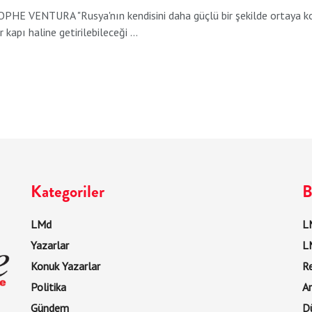
HE VENTURA "Rusya'nın kendisini daha güçlü bir şekilde ortaya koya
r kapı haline getirilebileceği ...
Kategoriler
B
LMd
LM
Yazarlar
L
Konuk Yazarlar
R
Politika
Ar
Gündem
D