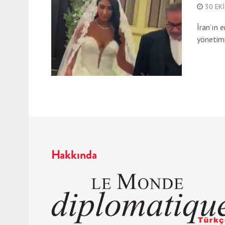
30 EK
İran’ın 
yönetimin
Hakkında