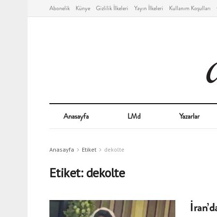
Abonelik
Künye
Gizlilik İlkeleri
Yayın İlkeleri
Kullanım Koşulları
Anasayfa
LMd
Yazarlar
Anasayfa
Etiket
dekolte
Etiket:
dekolte
İran’