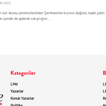
IM 2025
en üst düzey yöneticilerinden Şemhani’nin kızının düğünü tepki çekti.
 içeride de giderek sıkıştığını ...
Kategoriler
B
LMd
LM
Yazarlar
L
Konuk Yazarlar
R
Politika
Ar