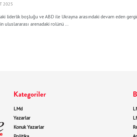
T 2025
aki liderlik boşluğu ve ABD ile Ukrayna arasındaki devam eden gergin
in uluslararası arenadaki rolünü ...
Kategoriler
B
LMd
LM
Yazarlar
L
Konuk Yazarlar
R
Politika
Ar