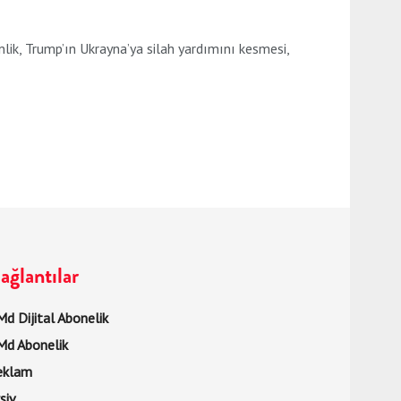
lik, Trump’ın Ukrayna’ya silah yardımını kesmesi,
ağlantılar
d Dijital Abonelik
Md Abonelik
eklam
şiv