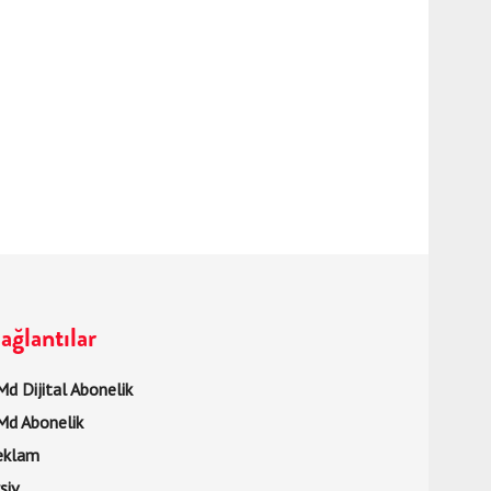
ağlantılar
d Dijital Abonelik
Md Abonelik
eklam
şiv