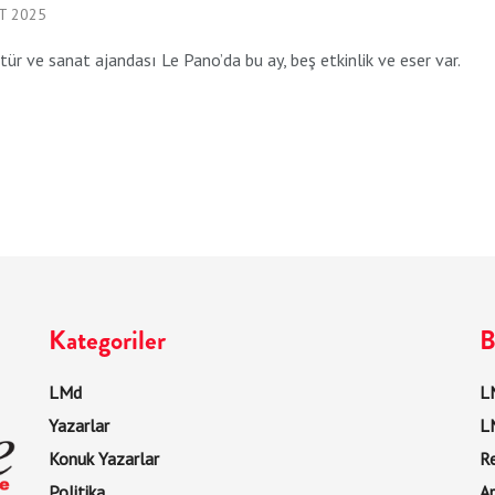
T 2025
ltür ve sanat ajandası Le Pano’da bu ay, beş etkinlik ve eser var.
Kategoriler
B
LMd
LM
Yazarlar
L
Konuk Yazarlar
R
Politika
Ar