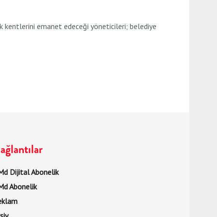
kentlerini emanet edeceği yöneticileri; belediye
ağlantılar
d Dijital Abonelik
Md Abonelik
eklam
şiv