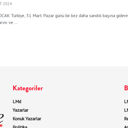
T 2024
AK Türkiye, 31 Mart Pazar günü bir kez daha sandık başına giderek 
ını ve ...
Kategoriler
B
LMd
LM
Yazarlar
L
Konuk Yazarlar
R
Politika
Ar