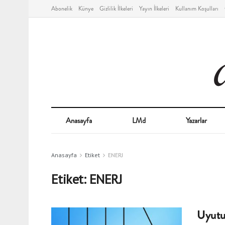
Abonelik
Künye
Gizlilik İlkeleri
Yayın İlkeleri
Kullanım Koşulları
Anasayfa
LMd
Yazarlar
Anasayfa
Etiket
ENERJ
Etiket:
ENERJ
Uyutul