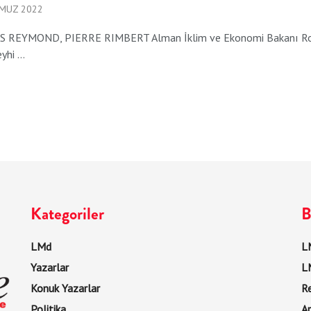
MUZ 2022
 REYMOND, PIERRE RIMBERT Alman İklim ve Ekonomi Bakanı Robert H
hi ...
Kategoriler
B
LMd
LM
Yazarlar
L
Konuk Yazarlar
R
Politika
Ar