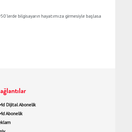
950’lerde bilgisayarın hayatımıza girmesiyle başlasa
ağlantılar
d Dijital Abonelik
Md Abonelik
eklam
şiv