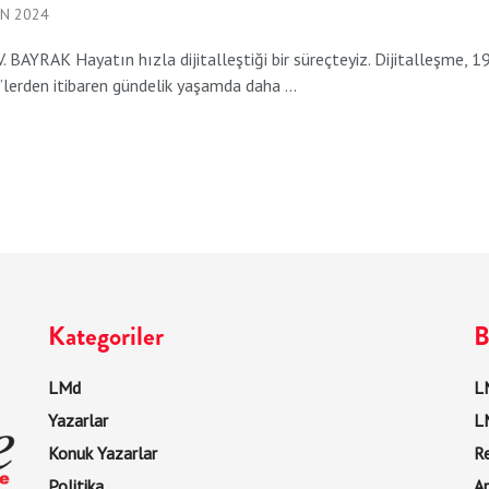
AN 2024
 BAYRAK Hayatın hızla dijitalleştiği bir süreçteyiz. Dijitalleşme, 1
lerden itibaren gündelik yaşamda daha ...
Kategoriler
B
LMd
LM
Yazarlar
L
Konuk Yazarlar
R
Politika
Ar