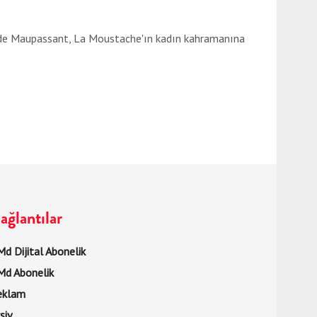
 de Maupassant, La Moustache'ın kadın kahramanına
ağlantılar
d Dijital Abonelik
Md Abonelik
eklam
şiv