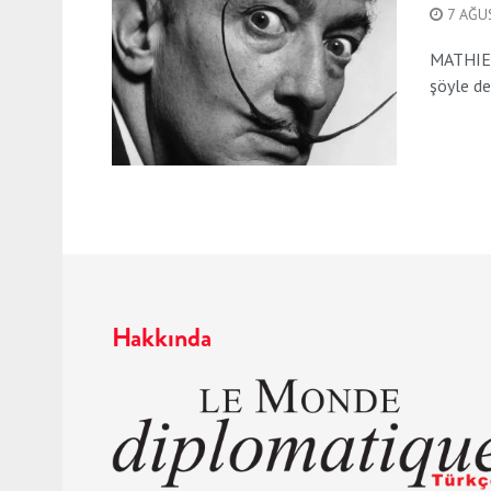
7 AĞU
MATHIEU
şöyle ded
Hakkında