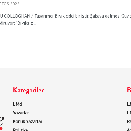
STOS 2022
 COLLOGHAN / Tasarımcı Bıyık ciddi bir iştir. Şakaya gelmez. Guy
irtiyor: "Bıyıksız ...
Kategoriler
B
LMd
LM
Yazarlar
L
Konuk Yazarlar
R
Politika
Ar