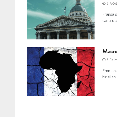
3 ARAL
Fransa s
canlı ol
Macron
3 EKI
Emmanuel
bir silah