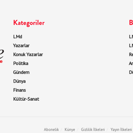
Kategoriler
B
LMd
LM
Yazarlar
L
Konuk Yazarlar
R
Politika
Ar
Gündem
D
Dünya
Finans
Kültür-Sanat
Abonelik
Künye
Gizlilik İlkeleri
Yayın İlkeleri