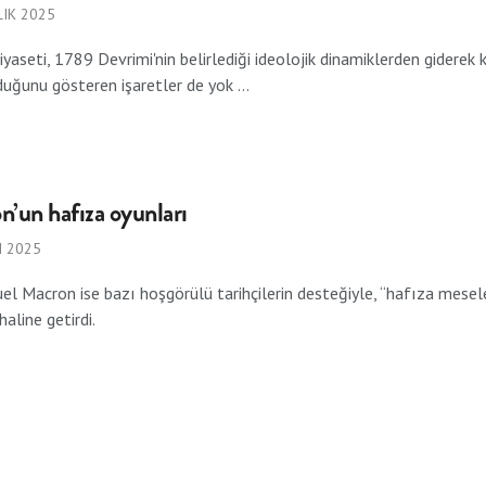
IK 2025
iyaseti, 1789 Devrimi'nin belirlediği ideolojik dinamiklerden gider
duğunu gösteren işaretler de yok ...
’un hafıza oyunları
M 2025
 Macron ise bazı hoşgörülü tarihçilerin desteğiyle, “hafıza meselel
 haline getirdi.