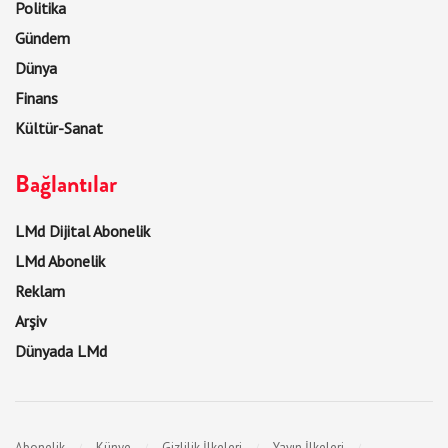
Politika
Gündem
Dünya
Finans
Kültür-Sanat
Bağlantılar
LMd Dijital Abonelik
LMd Abonelik
Reklam
Arşiv
Dünyada LMd
Abonelik
Künye
Gizlilik İlkeleri
Yayın İlkeleri