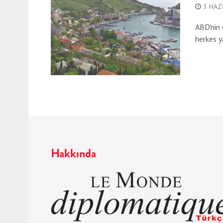
3 HAZ
ABD'nin 
herkes y
Hakkında