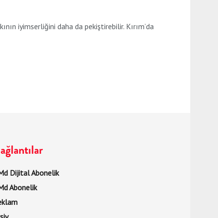
ın iyimserliğini daha da pekiştirebilir. Kırım’da
ağlantılar
d Dijital Abonelik
Md Abonelik
eklam
şiv