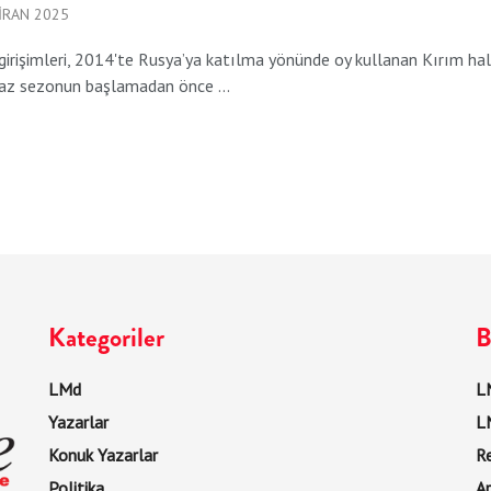
IRAN 2025
girişimleri, 2014'te Rusya’ya katılma yönünde oy kullanan Kırım halkın
az sezonun başlamadan önce ...
Kategoriler
B
LMd
LM
Yazarlar
L
Konuk Yazarlar
R
Politika
Ar