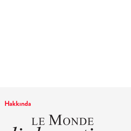
Bu memleket bizim, Nazım bizim…
7 HAZIRAN 2022
ABD savaşın bitmesini neden istesin!
7 HAZIRAN 2022
Bosna’da başka bir savaş sanatı
7 HAZIRAN 2022
Hakkında