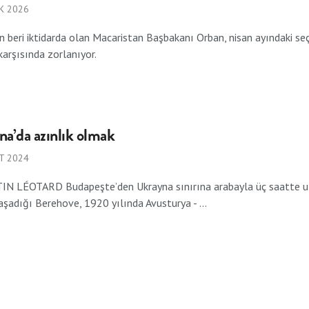
K 2026
 beri iktidarda olan Macaristan Başbakanı Orban, nisan ayındaki seçim
arşısında zorlanıyor.
a’da azınlık olmak
T 2024
N LÉOTARD Budapeşte’den Ukrayna sınırına arabayla üç saatte ul
aşadığı Berehove, 1920 yılında Avusturya - ...