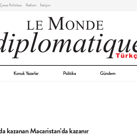
Çerez Politikası
Reklam
İletişim
Konuk Yazarlar
Politika
Gündem
da kazanan Macaristan’da kazanır