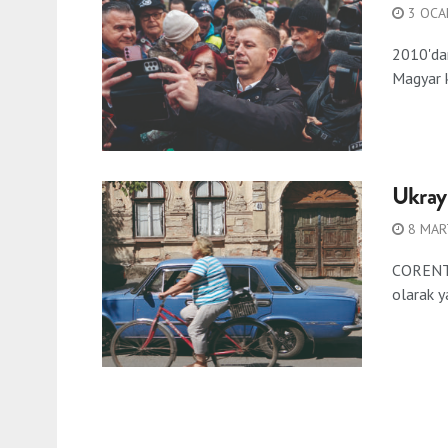
3 OCA
2010'dan
Magyar k
Ukrayn
8 MAR
CORENTI
olarak y