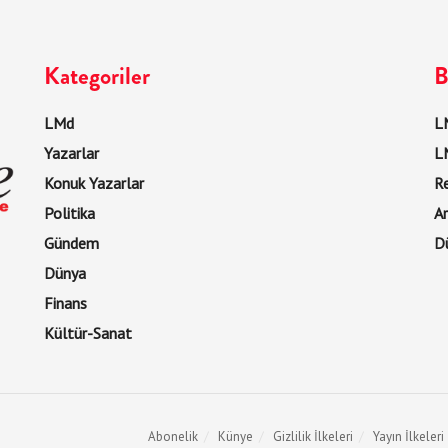
Kategoriler
B
LMd
LM
Yazarlar
L
Konuk Yazarlar
R
Politika
Ar
Gündem
D
Dünya
Finans
Kültür-Sanat
Abonelik
Künye
Gizlilik İlkeleri
Yayın İlkeleri