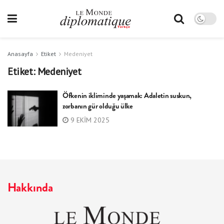
Anasayfa
Etiket
Medeniyet
Etiket:
Medeniyet
Öfkenin ikliminde yaşamak: Adaletin suskun,
zorbanın gür olduğu ülke
9 EKIM 2025
Hakkında