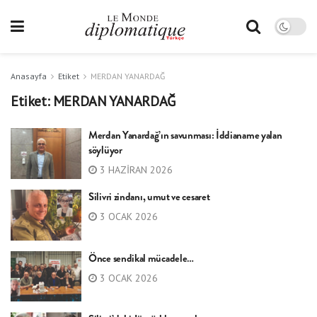
Anasayfa
Etiket
MERDAN YANARDAĞ
Etiket:
MERDAN YANARDAĞ
Merdan Yanardağ’ın savunması: İddianame yalan
söylüyor
3 HAZIRAN 2026
Silivri zindanı, umut ve cesaret
3 OCAK 2026
Önce sendikal mücadele…
3 OCAK 2026