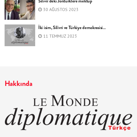
Silivri’deki Jöntürklere mektup
30 AĞUSTOS 2023
İki isim, Silivri ve Türkiye demokrasisi…
11 TEMMUZ 2023
Hakkında