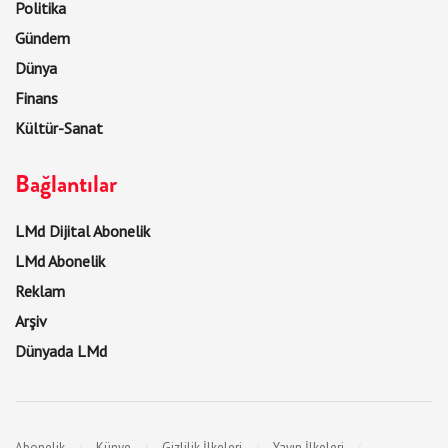
Politika
Gündem
Dünya
Finans
Kültür-Sanat
Bağlantılar
LMd Dijital Abonelik
LMd Abonelik
Reklam
Arşiv
Dünyada LMd
Abonelik
Künye
Gizlilik İlkeleri
Yayın İlkeleri