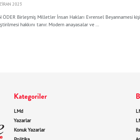
ZIRAN 2023
DER Birleşmiş Milletler İnsan Hakları Evrensel Beyannamesi kişiliğ
ştirilmesi hakkını tanır. Modern anayasalar ve ...
Kategoriler
B
LMd
LM
Yazarlar
L
Konuk Yazarlar
R
Politika
Ar