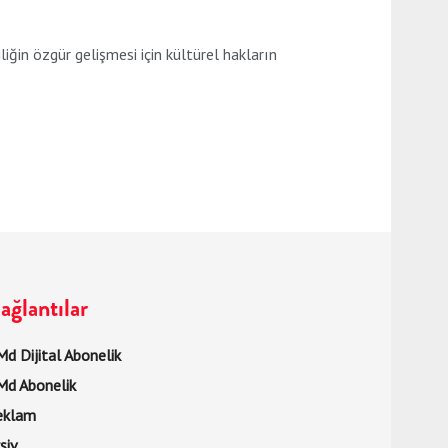
in özgür gelişmesi için kültürel hakların
ağlantılar
d Dijital Abonelik
Md Abonelik
eklam
şiv