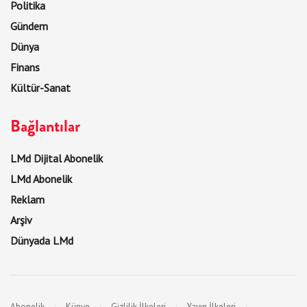
Politika
Gündem
Dünya
Finans
Kültür-Sanat
Bağlantılar
LMd Dijital Abonelik
LMd Abonelik
Reklam
Arşiv
Dünyada LMd
Abonelik
Künye
Gizlilik İlkeleri
Yayın İlkeleri