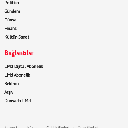
Politika
Gündem
Dünya
Finans
Kültür-Sanat
Bağlantılar
LMd Dijital Abonelik
LMd Abonelik
Reklam
Arşiv
Dünyada LMd
Abonelik
Künye
Gizlilik İlkeleri
Yayın İlkeleri