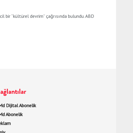
l bir “kültürel devrim” çağrısında bulundu. ABD
ağlantılar
d Dijital Abonelik
Md Abonelik
eklam
şiv