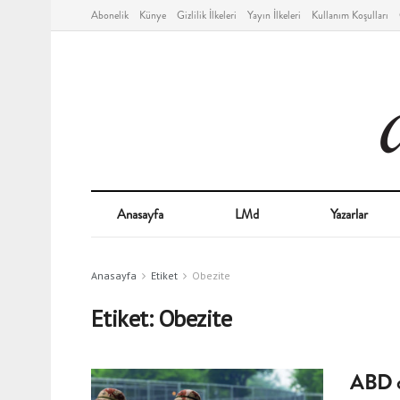
Abonelik
Künye
Gizlilik İlkeleri
Yayın İlkeleri
Kullanım Koşulları
Anasayfa
LMd
Yazarlar
Anasayfa
Etiket
Obezite
Etiket:
Obezite
ABD o