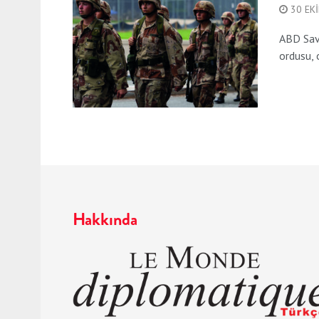
30 EK
ABD Savu
ordusu, 
Hakkında