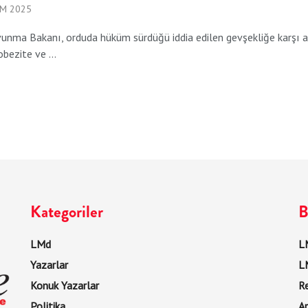
IM 2025
nma Bakanı, orduda hüküm sürdüğü iddia edilen gevşekliğe karşı aci
obezite ve ...
Kategoriler
B
LMd
LM
Yazarlar
L
Konuk Yazarlar
R
Politika
Ar