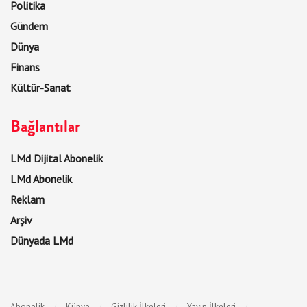
Politika
Gündem
Dünya
Finans
Kültür-Sanat
Bağlantılar
LMd Dijital Abonelik
LMd Abonelik
Reklam
Arşiv
Dünyada LMd
Abonelik
Künye
Gizlilik İlkeleri
Yayın İlkeleri