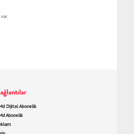
var.
ağlantılar
d Dijital Abonelik
Md Abonelik
eklam
şiv