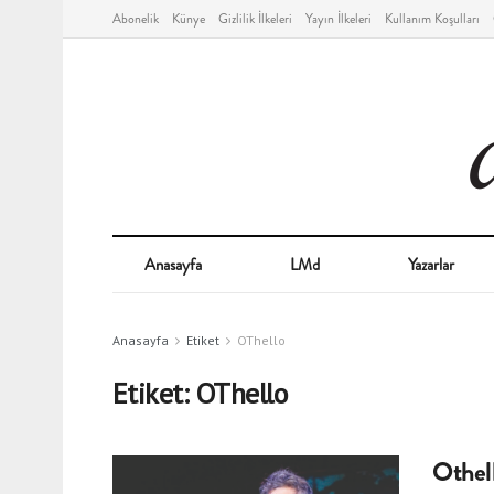
Abonelik
Künye
Gizlilik İlkeleri
Yayın İlkeleri
Kullanım Koşulları
Anasayfa
LMd
Yazarlar
Anasayfa
Etiket
OThello
Etiket:
OThello
Othel