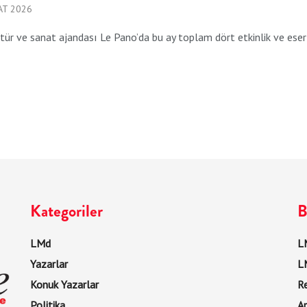
AT 2026
ltür ve sanat ajandası Le Pano’da bu ay toplam dört etkinlik ve eser 
Kategoriler
B
LMd
LM
Yazarlar
L
Konuk Yazarlar
R
Politika
Ar