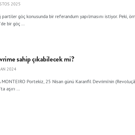
STOS 2025
ğ partiler göç konusunda bir referandum yapılmasını istiyor. Peki, ö
de bir göç ...
vrime sahip çıkabilecek mi?
SAN 2024
ONTEIRO Portekiz, 25 Nisan günü Karanfil Devrimi’nin (Revolução 
a aşırı ...