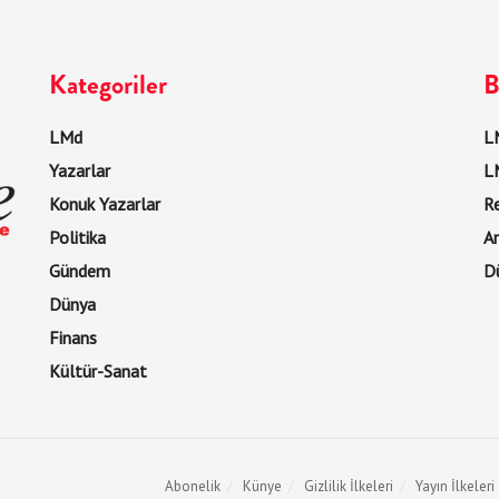
Kategoriler
B
LMd
LM
Yazarlar
L
Konuk Yazarlar
R
Politika
Ar
Gündem
D
Dünya
Finans
Kültür-Sanat
Abonelik
Künye
Gizlilik İlkeleri
Yayın İlkeleri