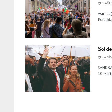
3 AĞU
Aşırı sa
Portekiz’
Sol de
24 NI
SANDRA M
10 Mart’t