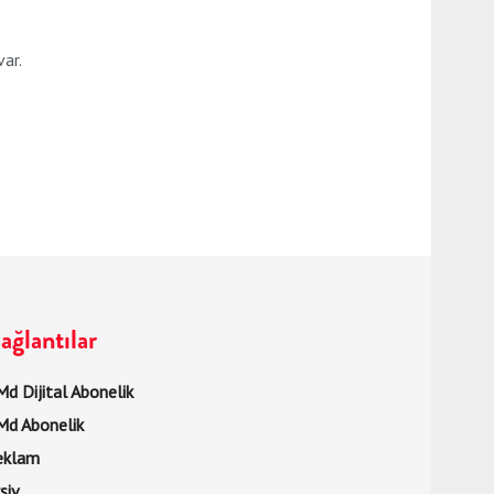
var.
ağlantılar
d Dijital Abonelik
Md Abonelik
eklam
şiv