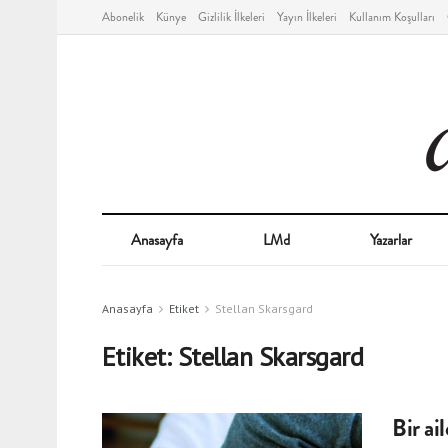
Abonelik
Künye
Gizlilik İlkeleri
Yayın İlkeleri
Kullanım Koşulları
Anasayfa
LMd
Yazarlar
Anasayfa
Etiket
Stellan Skarsgard
Etiket:
Stellan Skarsgard
Bir ai