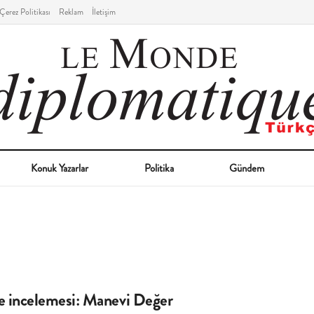
Çerez Politikası
Reklam
İletişim
Konuk Yazarlar
Politika
Gündem
le incelemesi: Manevi Değer