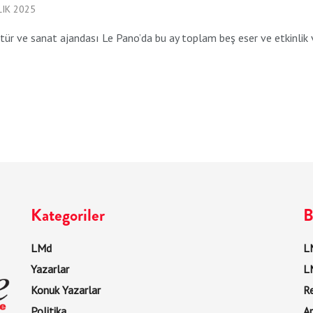
IK 2025
ltür ve sanat ajandası Le Pano’da bu ay toplam beş eser ve etkinlik 
Kategoriler
B
LMd
LM
Yazarlar
L
Konuk Yazarlar
R
Politika
Ar