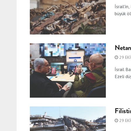
İsrail'i
büyük öl
Netan
29 EK
İsrail B
Ezeli dü
Filist
29 EK