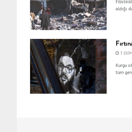
Filistin
aldığı da
Fırtın
3 EKI
Kurgu ol
tüm gerç