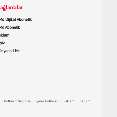
ağlantılar
d Dijital Abonelik
Md Abonelik
eklam
şiv
ünyada LMd
Kullanım Koşulları
Çerez Politikası
Reklam
İletişim