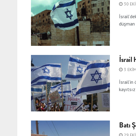
30 EK
İsrail’d
düşman o
İsrail
3 EKI
İsrail’i
kayıtsız 
Batı Ş
29 EK