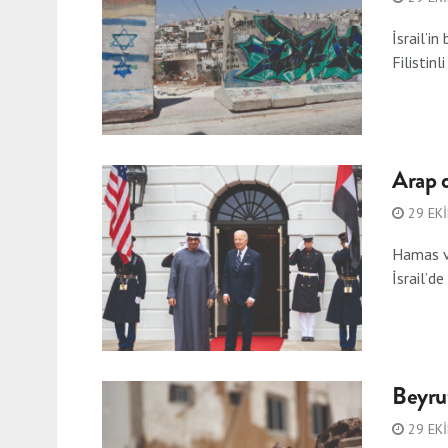
İsrail’i
Filistinli 
Arap d
29 EK
Hamas ve
İsrail’de
Beyru
29 EK