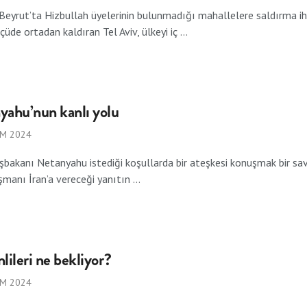
n, Beyrut’ta Hizbullah üyelerinin bulunmadığı mahallelere saldırma iht
çüde ortadan kaldıran Tel Aviv, ülkeyi iç ...
yahu’nun kanlı yolu
IM 2024
aşbakanı Netanyahu istediği koşullarda bir ateşkesi konuşmak bir s
şmanı İran’a vereceği yanıtın ...
inlileri ne bekliyor?
IM 2024