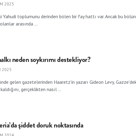
IM 2025
eki Yahudi toplumunu derinden bölen bir fay hattı var. Ancak bu böl
lanlar arasında ...
 halkı neden soykırımı destekliyor?
M 2025
n önde gelen gazetelerinden Haaretz’in yazarı Gideon Levy, Gazze'deki 
kaldığını, gerçeklikten nasıl ...
eria’da şiddet doruk noktasında
IM 2024