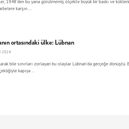
liler, 1948’den bu yana görülmemiş ölçekte büyük bir baskı ve kökler
rbelere karşın ...
anın ortasındaki ülke: Lübnan
M 2024
arak bile sınırları zorlayan bu olaylar Lübnan’da gerçeğe dönüştü. B
ekliğiyle kapıya ...