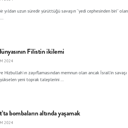
n bir yıldan uzun süredir yürüttüğü savaşın “yedi cephesinden biri” o
...
ünyasının Filistin ikilemi
IM 2024
 Hizbullah’ın zayıflamasından memnun olan ancak İsrail’in savaşı İ
 yükselen yeni toprak taleplerini ...
t’ta bombaların altında yaşamak
IM 2024