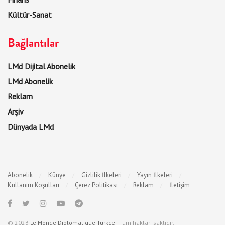
Kültür-Sanat
Bağlantılar
LMd Dijital Abonelik
LMd Abonelik
Reklam
Arşiv
Dünyada LMd
Abonelik
Künye
Gizlilik İlkeleri
Yayın İlkeleri
Kullanım Koşulları
Çerez Politikası
Reklam
İletişim
© 2023
Le Monde Diplomatique Türkçe
- Tüm hakları saklıdır.